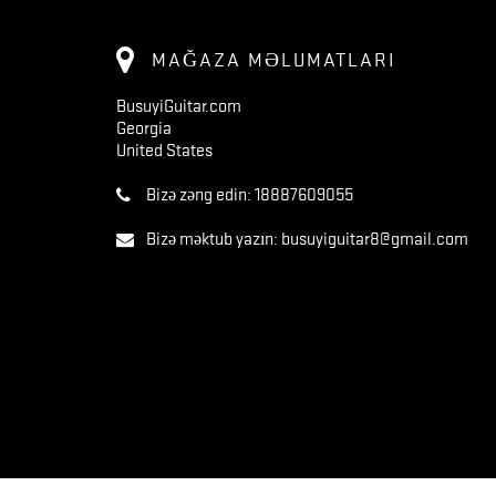
MAĞAZA MƏLUMATLARI
BusuyiGuitar.com
Georgia
United States
Bizə zəng edin:
18887609055
Bizə məktub yazın:
busuyiguitar8@gmail.com