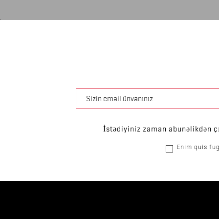
İstədiyiniz zaman abunəlikdən ç
Enim quis fug