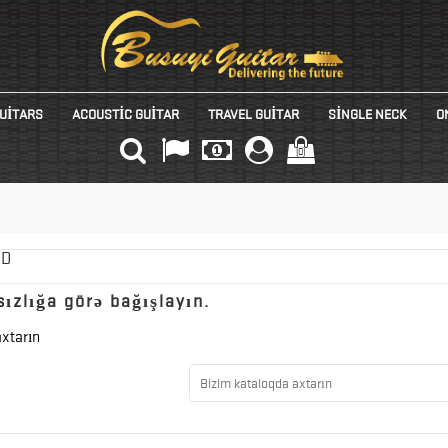
UITARS
ACOUSTIC GUITAR
TRAVEL GUITAR
SINGLE NECK
O
(0)
ND
ızlığa görə bağışlayın.
axtarın