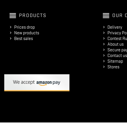
reorder
reorder
PRODUCTS
OUR 
Prices drop
Delivery
New products
Privacy Po
Best sales
Contest Ru
About us
Secure pa
Contact us
Sitemap
Stores