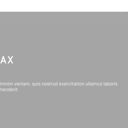
LAX
 minim veniam, quis nostrud exercitation ullamco laboris
ehenderit.