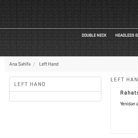
DOUBLE NECK
HEADLESS G
Ana Səhifə
Left Hand
LEFT HA
LEFT HAND
Rahats
Yenidən 