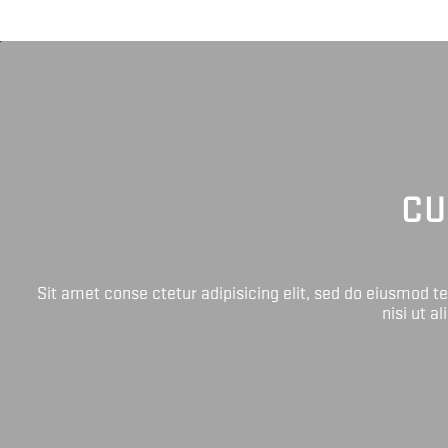
CU
Sit amet conse ctetur adipisicing elit, sed do eiusmod 
nisi ut a