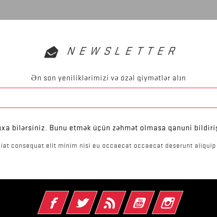
NEWSLETTER
Ən son yeniliklərimizi və özəl qiymətlər alın
ıxa bilərsiniz. Bunu etmək üçün zəhmət olmasa qanuni bildiri
iat consequat elit minim nisi eu occaecat occaecat deserunt aliquip 
Facebook
Twitter
Rss
YouTube
Instagram