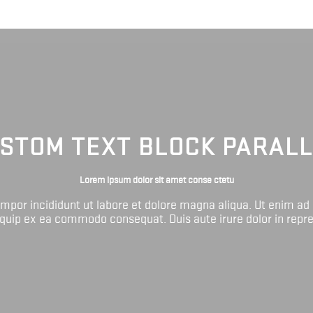
STOM TEXT BLOCK PARAL
Lorem ipsum dolor sit amet conse ctetu
tempor incididunt ut labore et dolore magna aliqua. Ut enim ad
liquip ex ea commodo consequat. Duis aute irure dolor in repr