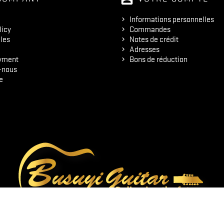
Informations personnelles
licy
Commandes
les
Notes de crédit
Adresses
yment
Bons de réduction
-nous
e
© 2026 - Logiciel e-commerce par PrestaShop™