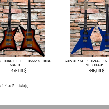
5 STRING FRETLESS BASS/ 5 STRING
COPY OF 5 STRING BASS/ 12 S
FANNED FRET...
NECK BUSUYI...
Prix
Prix
475,00 $
385,00 $
 1-2 de 2 article(s)