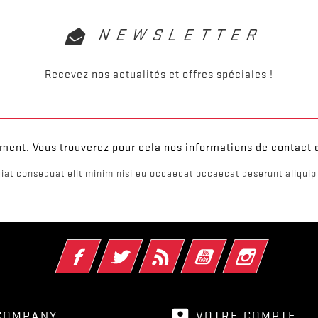
NEWSLETTER
Recevez nos actualités et offres spéciales !
ent. Vous trouverez pour cela nos informations de contact da
iat consequat elit minim nisi eu occaecat occaecat deserunt aliquip 
Facebook
Twitter
Rss
YouTube
Instagram
account_box
COMPANY
VOTRE COMPTE