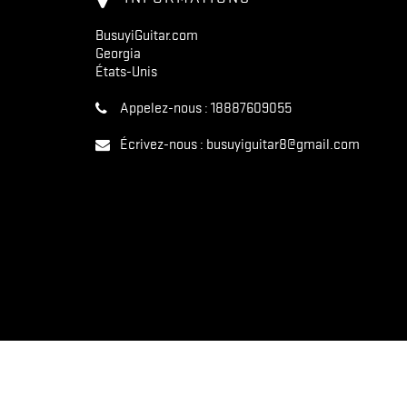
BusuyiGuitar.com
Georgia
États-Unis
Appelez-nous :
18887609055
Écrivez-nous :
busuyiguitar8@gmail.com