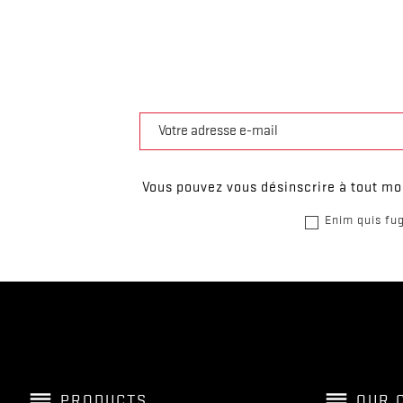
Vous pouvez vous désinscrire à tout mom
Enim quis fug
reorder
reorder
PRODUCTS
OUR 