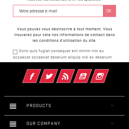
Vous pouvez vous désinscrire à tout moment. Vous
trouverez pour cela nos informations de contact dans
les conditions d'utilisation du site.
Enim quis fugiat consequat elit minim nisi eu
occaecat occaecat deserunt aliquip nisi ex deserunt.
Facebook
Twitter
Rss
YouTube
Instagram
reorder

PRODUCTS
reorder

OUR COMPANY