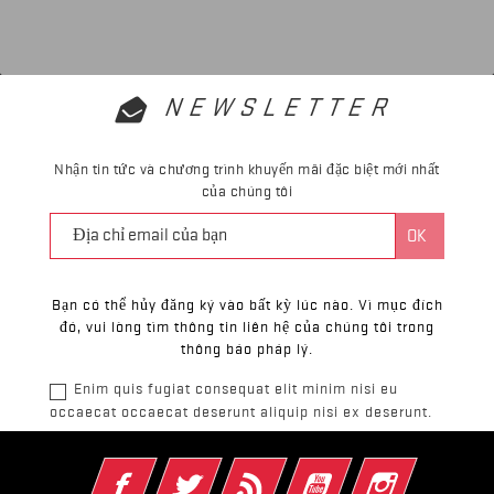
NEWSLETTER
Nhận tin tức và chương trình khuyến mãi đặc biệt mới nhất
của chúng tôi
Bạn có thể hủy đăng ký vào bất kỳ lúc nào. Vì mục đích
đó, vui lòng tìm thông tin liên hệ của chúng tôi trong
thông báo pháp lý.
Enim quis fugiat consequat elit minim nisi eu
occaecat occaecat deserunt aliquip nisi ex deserunt.
Facebook
Twitter
Rss
YouTube
Instagram