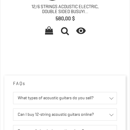
12/6 STRINGS ACOUSTIC ELECTRIC,
DOUBLE SIDED BUSUYI...
Giá
580,00 $

FAQs
What types of acoustic guitars do you sell?
Can I buy 12-string acoustic guitars online?