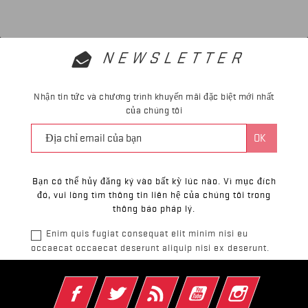
NEWSLETTER
Nhận tin tức và chương trình khuyến mãi đặc biệt mới nhất
của chúng tôi
Bạn có thể hủy đăng ký vào bất kỳ lúc nào. Vì mục đích
đó, vui lòng tìm thông tin liên hệ của chúng tôi trong
thông báo pháp lý.
Enim quis fugiat consequat elit minim nisi eu
occaecat occaecat deserunt aliquip nisi ex deserunt.
Facebook
Twitter
Rss
YouTube
Instagram