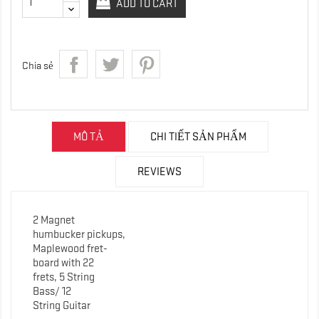
ADD TO CART
Chia sẻ
MÔ TẢ
CHI TIẾT SẢN PHẨM
REVIEWS
2 Magnet
humbucker pickups,
Maplewood fret-
board with 22
frets, 5 String
Bass/ 12
String Guitar