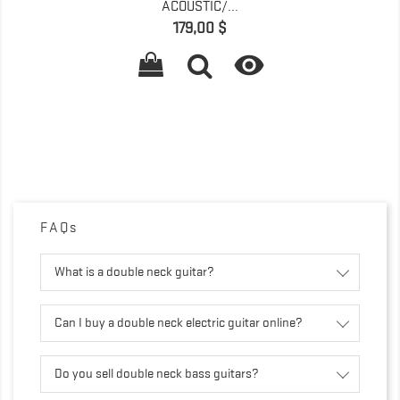
ACOUSTIC/...
Giá
179,00 $

FAQs
What is a double neck guitar?
Can I buy a double neck electric guitar online?
Do you sell double neck bass guitars?