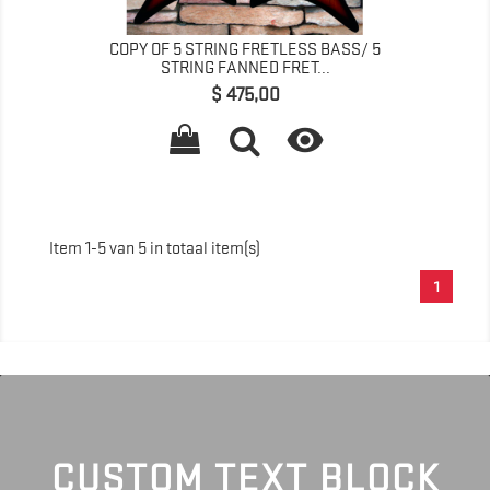
COPY OF 5 STRING FRETLESS BASS/ 5
STRING FANNED FRET...
Prijs
$ 475,00

Item 1-5 van 5 in totaal item(s)
1
CUSTOM TEXT BLOCK