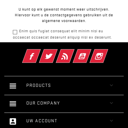
U kunt op elk gewenst moment weer uitschrijven.
Hiervoor kunt u de contactgegevens gebruiken uit de
algemene voorwaarden.
Enim quis fugiat consequat elit minim nisi eu
occaecat occaecat deserunt aliquip nisi ex deserunt.
Facebook
Twitter
RSS
YouTube
Instagram
reorder

PRODUCTS
reorder

OUR COMPANY
account_box

UW ACCOUNT