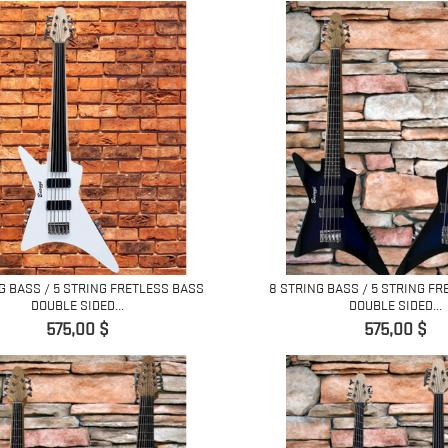
G BASS / 5 STRING FRETLESS BASS
8 STRING BASS / 5 STRING F
DOUBLE SIDED...
DOUBLE SIDED...
Prix
Prix
575,00 $
575,00 $