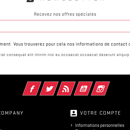
Recevez nos offres spéciales
ent. Vous trouverez pour cela nos informations de contact da
iat consequat elit minim nisi eu occaecat occaecat deserunt aliquip 
Facebook
Twitter
Rss
YouTube
Instagram
account_box
COMPANY
VOTRE COMPTE
Informations personnelles