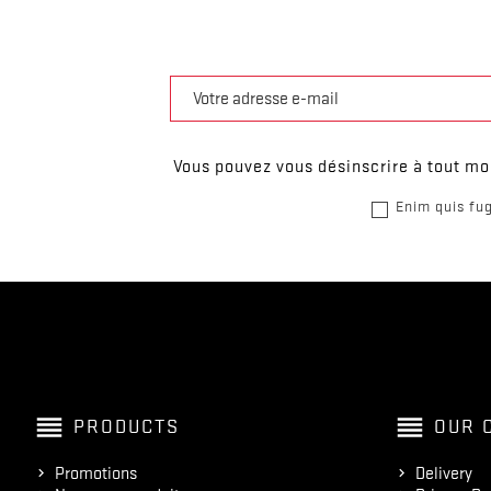
Vous pouvez vous désinscrire à tout mom
Enim quis fug
reorder
reorder
PRODUCTS
OUR 
Promotions
Delivery