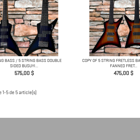
NG BASS / 5 STRING BASS DOUBLE
COPY OF 5 STRING FRETLESS B
SIDED BUSUYI...
FANNED FRET...
Prix
Prix
575,00 $
475,00 $
 1-5 de 5 article(s)