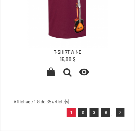
T-SHIRT WINE
Prix
15,00 $

Affichage 1-8 de 65 article(s)
1
2
3
9
…