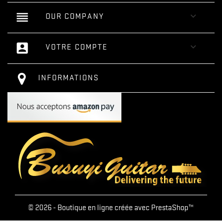
reorder

OUR COMPANY
account_box

VOTRE COMPTE
INFORMATIONS
© 2026 - Boutique en ligne créée avec PrestaShop™