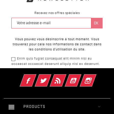
Recevez nos offres spéciales
Vous pouvez vous désinscrire à tout moment. Vous
trouverez pour cela nos informations de contact dans
les conditions d'utilisation du site.
Enim quis fugiat consequat elit minim nisi eu
occaecat occaecat deserunt aliquip nisi ex deserunt.
Facebook
Twitter
Rss
YouTube
Instagram
reorder

PRODUCTS