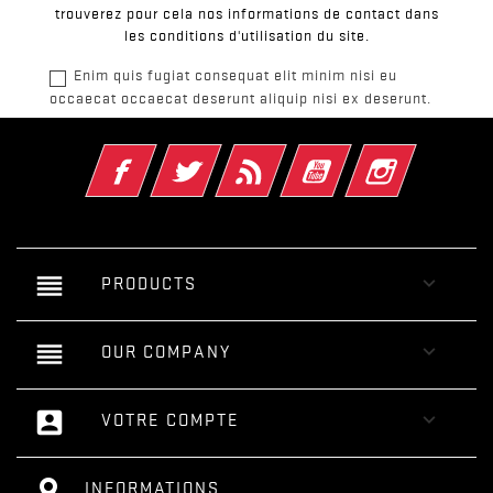
trouverez pour cela nos informations de contact dans
les conditions d'utilisation du site.
Enim quis fugiat consequat elit minim nisi eu
occaecat occaecat deserunt aliquip nisi ex deserunt.
Facebook
Twitter
Rss
YouTube
Instagram
reorder

PRODUCTS
reorder

OUR COMPANY
account_box

VOTRE COMPTE
INFORMATIONS