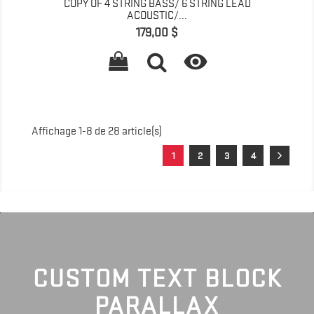
COPY OF 4 STRING BASS/ 6 STRING LEAD
ACOUSTIC/...
Prix
179,00 $

Affichage 1-8 de 28 article(s)
1
2
3
4
CUSTOM TEXT BLOCK
PARALLAX