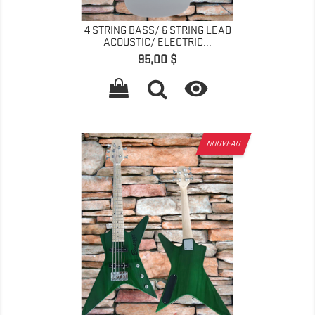
4 STRING BASS/ 6 STRING LEAD
ACOUSTIC/ ELECTRIC...
Prix
95,00 $

NOUVEAU