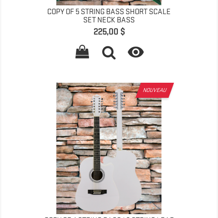
COPY OF 5 STRING BASS SHORT SCALE
SET NECK BASS
Prix
225,00 $

NOUVEAU