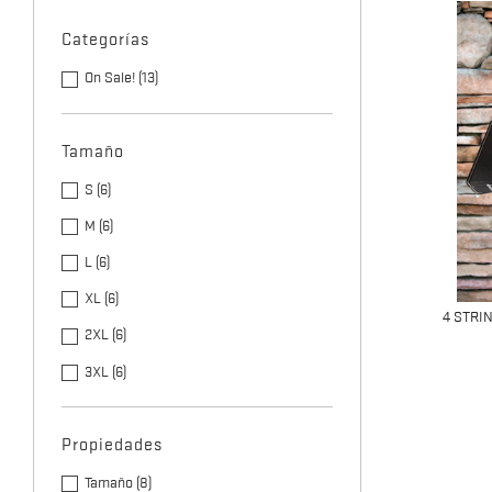
Categorías
On Sale!
(13)
Tamaño
S
(6)
M
(6)
L
(6)
XL
(6)
4 STRI
2XL
(6)
3XL
(6)
Propiedades
Tamaño
(8)