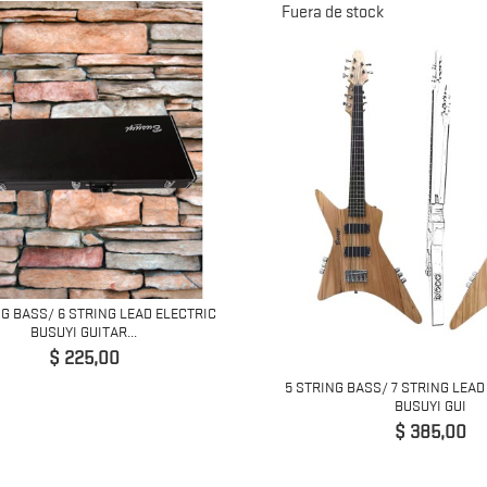
Fuera de stock
NG BASS/ 6 STRING LEAD ELECTRIC
BUSUYI GUITAR...
Precio
$ 225,00
5 STRING BASS/ 7 STRING LEA
BUSUYI GUI
Precio
$ 385,00