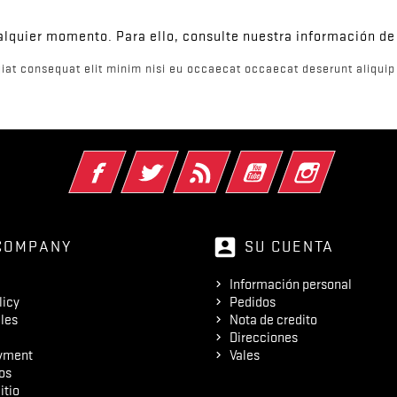
lquier momento. Para ello, consulte nuestra información de 
iat consequat elit minim nisi eu occaecat occaecat deserunt aliquip 
Facebook
Twitter
Rss
YouTube
Instagram
account_box
COMPANY
SU CUENTA
Información personal
licy
Pedidos
les
Nota de credito
Direcciones
yment
Vales
os
itio