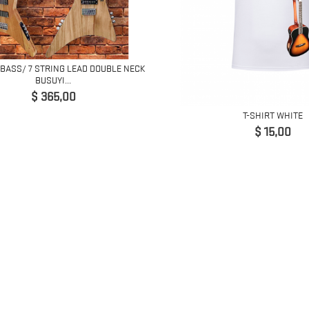
 BASS/ 7 STRING LEAD DOUBLE NECK
BUSUYI...
Precio
$ 365,00
T-SHIRT WHITE
Precio
$ 15,00