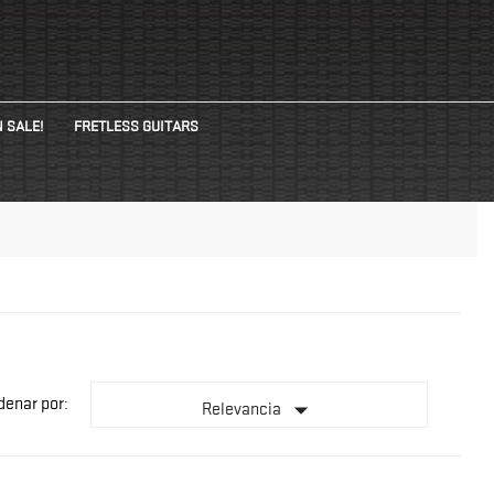
 SALE!
FRETLESS GUITARS
denar por:

Relevancia