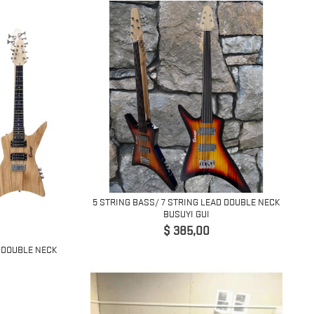
5 STRING BASS/ 7 STRING LEAD DOUBLE NECK
BUSUYI GUI
Precio
$ 385,00
D DOUBLE NECK