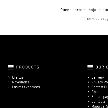
Puede darse de baja en cua
Enim quis fug
reorder
reorder
PRODUCTS
OUR 
Ofertas
Delivery
Novedades
Privacy Po
Los más vendidos
Contest Ru
About us
Secure pa
Contácten
Mapa del S