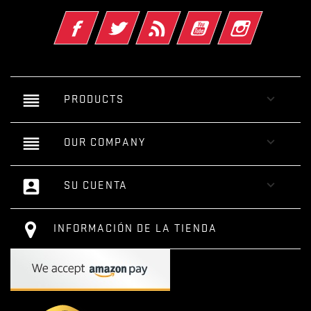
Facebook
Twitter
Rss
YouTube
Instagram
reorder

PRODUCTS
reorder

OUR COMPANY
account_box

SU CUENTA
INFORMACIÓN DE LA TIENDA