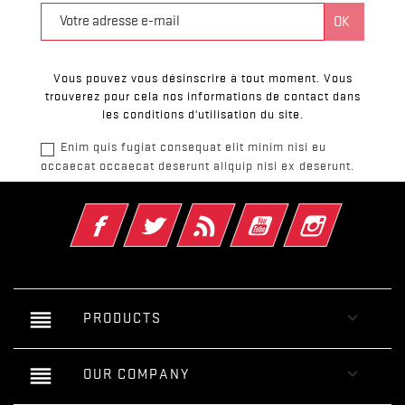
Vous pouvez vous désinscrire à tout moment. Vous
trouverez pour cela nos informations de contact dans
les conditions d'utilisation du site.
Enim quis fugiat consequat elit minim nisi eu
occaecat occaecat deserunt aliquip nisi ex deserunt.
Facebook
Twitter
Rss
YouTube
Instagram
reorder

PRODUCTS
reorder

OUR COMPANY