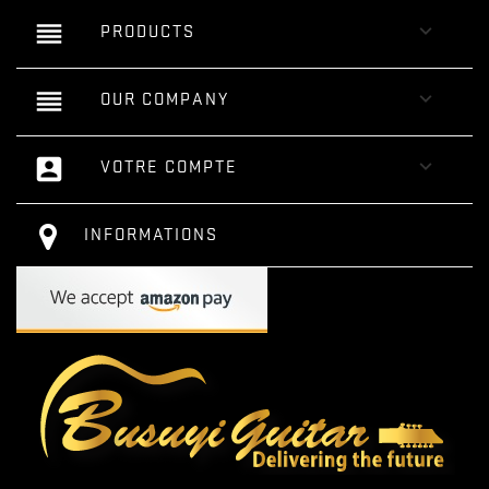
reorder

PRODUCTS
reorder

OUR COMPANY
account_box

VOTRE COMPTE
INFORMATIONS