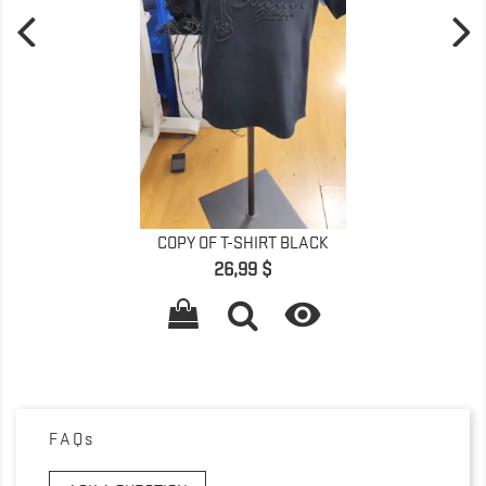
COPY OF T-SHIRT BLACK
Prix
26,99 $

FAQs