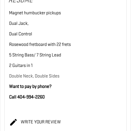
RÉSUMÉ
Magnet humbucker pickups
Dual Jack,
Dual Control
Rosewood fretboard with 22 frets
5 String Bass/ 7 String Lead
2 Guitars in 1
Double Neck, Double Sides
Want to pay by phone?
Call 404-994-2260

WRITE YOUR REVIEW