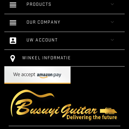
reorder

PRODUCTS
reorder

OUR COMPANY
account_box

UW ACCOUNT
WINKEL INFORMATIE