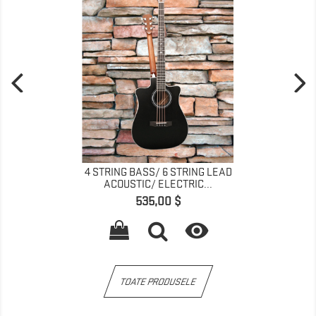
4 STRING BASS/ 6 STRING LEAD
ACOUSTIC/ ELECTRIC...
Pret
535,00 $

TOATE PRODUSELE