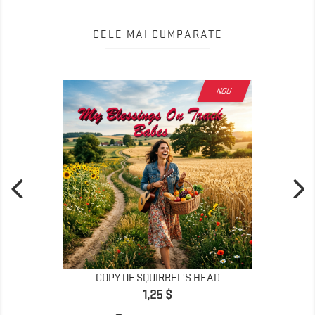
CELE MAI CUMPARATE
NOU
COPY OF SQUIRREL'S HEAD
Pret
1,25 $