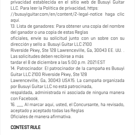
privacidad establecida en el sitio web de Busuyi Guitar
LLC. Para leer la Política de privacidad, https:
//busuyiguitar.com/en/content/2-legal-notice haga clic
aquí.
13. Lista de ganadores: Para obtener una copia del nombre
del ganador o una copia de estas Reglas
oficiales, envíe su solicitud junto con un sobre con su
dirección y sello a: Busuyi Guitar LLC 2100
Riverside Pkwy, Ste 128 Lawrenceville, Ga, 30043 EE. UU. .
Las solicitudes deben recibirse a más
tardar el 8 de diciembre a las 5:00 p.m. 2021 EST
14. Patrocinador: El patrocinador de la campaña es Busuyi
Guitar LLC 2100 Riverside Pkwy, Ste 128
Lawrenceville, Ga, 30043 USA15. La campaña organizada
por Busuyi Guitar LLC no está patrocinada,
respaldada, administrada ni asociada de ninguna manera
con Facebook.
16. ___ Al marcar aquí, usted, el Concursante, ha revisado,
aceptado y aceptado todas las Reglas
Oficiales de manera afirmativa.
CONTEST RULE