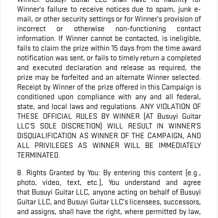
Winner’s failure to receive notices due to spam, junk e-
mail, or other security settings or for Winner’s provision of
incorrect or otherwise non-functioning contact
information. If Winner cannot be contacted, is ineligible,
fails to claim the prize within 15 days from the time award
notification was sent, or fails to timely return a completed
and executed declaration and release as required, the
prize may be forfeited and an alternate Winner selected.
Receipt by Winner of the prize offered in this Campaign is
conditioned upon compliance with any and all federal,
state, and local laws and regulations. ANY VIOLATION OF
THESE OFFICIAL RULES BY WINNER (AT Busuyi Guitar
LLC‘S SOLE DISCRETION) WILL RESULT IN WINNER’S
DISQUALIFICATION AS WINNER OF THE CAMPAIGN, AND
ALL PRIVILEGES AS WINNER WILL BE IMMEDIATELY
TERMINATED.
8. Rights Granted by You: By entering this content (e.g.,
photo, video, text, etc.), You understand and agree
that Busuyi Guitar LLC, anyone acting on behalf of Busuyi
Guitar LLC, and Busuyi Guitar LLC’s licensees, successors,
and assigns, shall have the right, where permitted by law,