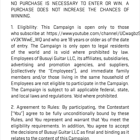
NO PURCHASE IS NECESSARY TO ENTER OR WIN. A
PURCHASE DOES NOT INCREASE THE CHANCES OF
WINNING.
1. Eligibility: This Campaign is open only to those
who subscribe at https://www.youtube.com/channel/UCwagbz
vV3K1WwE_WQ and who are 18 years or older as of the date
of entry. The Campaign is only open to legal residents
of the world and is void where prohibited by law.
Employees of Busuyi Guitar LLC, its affiliates, subsidiaries,
advertising and promotion agencies, and suppliers,
(collectively the “Employees”), and immediate family
members and/or those living in the same household of
Employees are not eligible to participate in the Campaign.
The Campaign is subject to all applicable federal, state,
and local laws and regulations. Void where prohibited.
2. Agreement to Rules: By participating, the Contestant
(“You”) agree to be fully unconditionally bound by these
Rules, and You represent and warrant that You meet the
eligibility requirements. In addition, You agree to accept
the decisions of Busuyi Guitar LLC as final and binding as it
relates to the content of this Campaign.