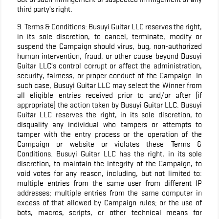
third party’s right.
9. Terms & Conditions: Busuyi Guitar LLC reserves the right,
in its sole discretion, to cancel, terminate, modify or
suspend the Campaign should virus, bug, non-authorized
human intervention, fraud, or other cause beyond Busuyi
Guitar LLC’s control corrupt or affect the administration,
security, fairness, or proper conduct of the Campaign. In
such case, Busuyi Guitar LLC may select the Winner from
all eligible entries received prior to and/or after (if
appropriate) the action taken by Busuyi Guitar LLC. Busuyi
Guitar LLC reserves the right, in its sole discretion, to
disqualify any individual who tampers or attempts to
tamper with the entry process or the operation of the
Campaign or website or violates these Terms &
Conditions. Busuyi Guitar LLC has the right, in its sole
discretion, to maintain the integrity of the Campaign, to
void votes for any reason, including, but not limited to:
multiple entries from the same user from different IP
addresses; multiple entries from the same computer in
excess of that allowed by Campaign rules; or the use of
bots, macros, scripts, or other technical means for