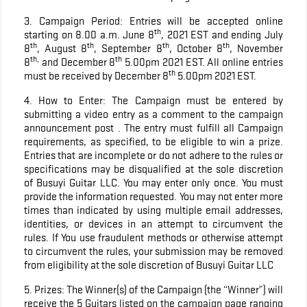
3. Campaign Period: Entries will be accepted online
th
starting on 8.00 a.m. June 8
, 2021 EST and ending July
th
th
th
th
8
, August 8
, September 8
, October 8
, November
th,
th
8
and December 8
5.00pm 2021 EST. All online entries
th
must be received by December 8
5.00pm 2021 EST.
4. How to Enter: The Campaign must be entered by
submitting a video entry as a comment to the campaign
announcement post . The entry must fulfill all Campaign
requirements, as specified, to be eligible to win a prize.
Entries that are incomplete or do not adhere to the rules or
specifications may be disqualified at the sole discretion
of Busuyi Guitar LLC. You may enter only once. You must
provide the information requested. You may not enter more
times than indicated by using multiple email addresses,
identities, or devices in an attempt to circumvent the
rules. If You use fraudulent methods or otherwise attempt
to circumvent the rules, your submission may be removed
from eligibility at the sole discretion of Busuyi Guitar LLC
5. Prizes: The Winner(s) of the Campaign (the “Winner”) will
receive the 5 Guitars listed on the campaign page ranging