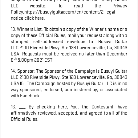
LLC website. To read the Privacy
Policy,https://busuyiguitar.com/en/content/2-legal-
notice click here.
13. Winners List: To obtain a copy of the Winner’s name or a
copy of these Official Rules, mail your request along with a
stamped, self-addressed envelope to: Busuyi Guitar
LLC 2100 Riverside Pkwy, Ste 128 Lawrenceville, Ga, 30043
USA. Requests must be received no later than December
th
8
5.00pm 2021 EST
14. Sponsor: The Sponsor of the Campaign is Busuyi Guitar
LLC 2100 Riverside Pkwy, Ste 128 Lawrenceville, Ga, 30043
USA15. The Campaign hosted by Busuyi Guitar LLC is in no
way sponsored, endorsed, administered by, or associated
with Facebook.
16. ___ By checking here, You, the Contestant, have
affirmatively reviewed, accepted, and agreed to all of the
Official Rules.