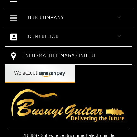
reorder

OUR COMPANY
account_box

CONTUL TAU
INFORMATIILE MAGAZINULUI
© 2026 - Software pentru comert electronic de