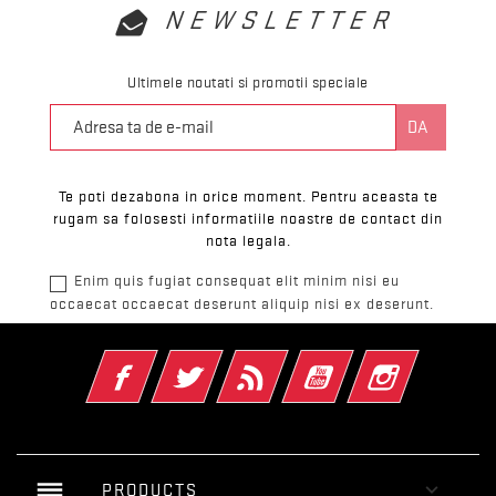
NEWSLETTER
Ultimele noutati si promotii speciale
Te poti dezabona in orice moment. Pentru aceasta te
rugam sa folosesti informatiile noastre de contact din
nota legala.
Enim quis fugiat consequat elit minim nisi eu
occaecat occaecat deserunt aliquip nisi ex deserunt.
Facebook
Twitter
RSS
YouTube
Instagram
reorder

PRODUCTS