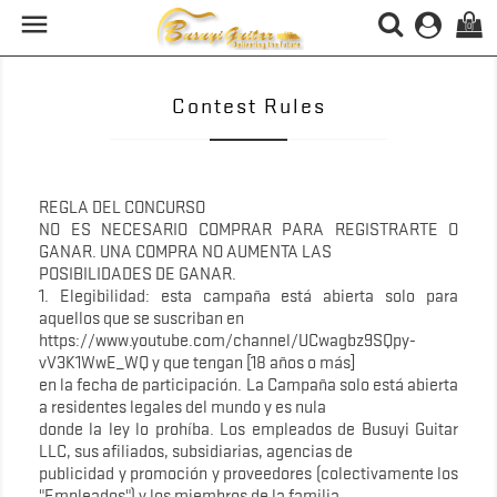

(0)
Contest Rules
REGLA DEL CONCURSO
NO ES NECESARIO COMPRAR PARA REGISTRARTE O
GANAR. UNA COMPRA NO AUMENTA LAS
POSIBILIDADES DE GANAR.
1. Elegibilidad: esta campaña está abierta solo para
aquellos que se suscriban en
https://www.youtube.com/channel/UCwagbz9SQpy-
vV3K1WwE_WQ y que tengan [18 años o más]
en la fecha de participación. La Campaña solo está abierta
a residentes legales del mundo y es nula
donde la ley lo prohíba. Los empleados de Busuyi Guitar
LLC, sus afiliados, subsidiarias, agencias de
publicidad y promoción y proveedores (colectivamente los
"Empleados") y los miembros de la familia