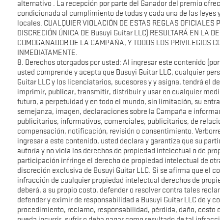
alternativo . La recepción por parte del Ganador del premio ofr
condicionada al cumplimiento de todas y cada una de las leyes y
locales. CUALQUIER VIOLACIÓN DE ESTAS REGLAS OFICIALES
DISCRECIÓN ÚNICA DE Busuyi Guitar LLC) RESULTARÁ EN LA 
COMOGANADOR DE LA CAMPAÑA, Y TODOS LOS PRIVILEGIOS 
INMEDIATAMENTE.
8. Derechos otorgados por usted: Al ingresar este contenido (por e
usted comprende y acepta que Busuyi Guitar LLC, cualquier per
Guitar LLC y los licenciatarios, sucesores y y asigna, tendrá el d
imprimir, publicar, transmitir, distribuir y usar en cualquier me
futuro, a perpetuidad y en todo el mundo, sin limitación, su entra
semejanza, imagen, declaraciones sobre la Campaña e informaci
publicitarios, informativos, comerciales, publicitarios, de rela
compensación, notificación, revisión o consentimiento. Verborre
ingresar a este contenido, usted declara y garantiza que su parti
autoría y no viola los derechos de propiedad intelectual o de pro
participación infringe el derecho de propiedad intelectual de ot
discreción exclusiva de Busuyi Guitar LLC. Si se afirma que el c
infracción de cualquier propiedad intelectual derechos de propi
deberá, a su propio costo, defender o resolver contra tales rec
defender y eximir de responsabilidad a Busuyi Guitar LLC de y 
procedimiento, reclamo, responsabilidad, pérdida, daño, costo o
pueda incurrir, sufrir o deba pagar como resultado de tal infracc