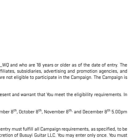
Q and who are 18 years or older as of the date of entry. The
filiates, subsidiaries, advertising and promotion agencies, and
e not eligible to participate in the Campaign. The Campaign is
esent and warrant that You meet the eligibility requirements. In
th
th
th,
th
ember 8
, October 8
, November 8
and December 8
5.00pm
try must fulfill all Campaign requirements, as specified, to be
iscretion of Busuyi Guitar LLC. You may enter only once. You must