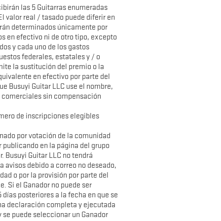
ecibirán las 5 Guitarras enumeradas
l valor real / tasado puede diferir en
serán determinados únicamente por
s en efectivo ni de otro tipo, excepto
odos y cada uno de los gastos
uestos federales, estatales y / o
ite la sustitución del premio o la
quivalente en efectivo por parte del
ue Busuyi Guitar LLC use el nombre,
s y comerciales sin compensación
mero de inscripciones elegibles
ionado por votación de la comunidad
r publicando en la página del grupo
or. Busuyi Guitar LLC no tendrá
a avisos debido a correo no deseado,
ad o por la provisión por parte del
e. Si el Ganador no puede ser
 días posteriores a la fecha en que se
una declaración completa y ejecutada
 y se puede seleccionar un Ganador