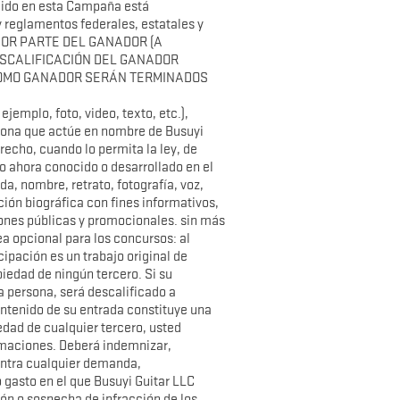
ecido en esta Campaña está
 reglamentos federales, estatales y
 POR PARTE DEL GANADOR (A
DESCALIFICACIÓN DEL GANADOR
COMO GANADOR SERÁN TERMINADOS
jemplo, foto, video, texto, etc.),
sona que actúe en nombre de Busuyi
erecho, cuando lo permita la ley, de
dio ahora conocido o desarrollado en el
da, nombre, retrato, fotografía, voz,
ón biográfica con fines informativos,
ciones públicas y promocionales. sin más
a opcional para los concursos: al
cipación es un trabajo original de
piedad de ningún tercero. Si su
ra persona, será descalificado a
ontenido de su entrada constituye una
edad de cualquier tercero, usted
lamaciones. Deberá indemnizar,
contra cualquier demanda,
 gasto en el que Busuyi Guitar LLC
ión o sospecha de infracción de los