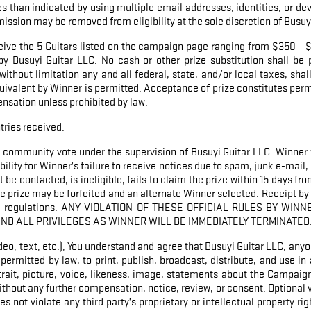
 than indicated by using multiple email addresses, identities, or devi
ssion may be removed from eligibility at the sole discretion of Busuy
ceive the 5 Guitars listed on the campaign page ranging from $350 - $
by Busuyi Guitar LLC. No cash or other prize substitution shall be 
thout limitation any and all federal, state, and/or local taxes, shall
quivalent by Winner is permitted. Acceptance of prize constitutes per
ensation unless prohibited by law.
tries received.
y community vote under the supervision of Busuyi Guitar LLC. Winner wi
ility for Winner’s failure to receive notices due to spam, junk e-mail, 
e contacted, is ineligible, fails to claim the prize within 15 days from
 prize may be forfeited and an alternate Winner selected. Receipt by 
 and regulations. ANY VIOLATION OF THESE OFFICIAL RULES BY WIN
ND ALL PRIVILEGES AS WINNER WILL BE IMMEDIATELY TERMINATED
video, text, etc.), You understand and agree that Busuyi Guitar LLC, any
 permitted by law, to print, publish, broadcast, distribute, and use 
trait, picture, voice, likeness, image, statements about the Campaign
ithout any further compensation, notice, review, or consent. Optional 
s not violate any third party’s proprietary or intellectual property righ