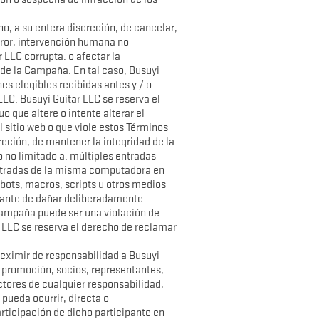
ho, a su entera discreción, de cancelar,
rror, intervención humana no
r LLC corrupta. o afectar la
o de la Campaña. En tal caso, Busuyi
es elegibles recibidas antes y / o
LC. Busuyi Guitar LLC se reserva el
o que altere o intente alterar el
 sitio web o que viole estos Términos
reción, de mantener la integridad de la
 no limitado a: múltiples entradas
entradas de la misma computadora en
 bots, macros, scripts u otros medios
cipante de dañar deliberadamente
 Campaña puede ser una violación de
tar LLC se reserva el derecho de reclamar
y eximir de responsabilidad a Busuyi
 y promoción, socios, representantes,
ctores de cualquier responsabilidad,
 pueda ocurrir, directa o
articipación de dicho participante en