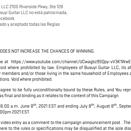
r LLC 2100 Riverside Pkwy, Ste 128
uyi Guitar LLC no está patrocinada,
acebook.
tado y aceptado todas las Reglas
 DOES NOT INCREASE THE CHANCES OF WINNING.
scribe at https://www.youtube.com/channel/UCwagbz9SQpy-vV3K1WwE_W
oid where prohibited by law. Employees of Busuyi Guitar LLC, its af
ly members and/or those living in the same household of Employees ar
ations. Void where prohibited.
 agree to be fully unconditionally bound by these Rules, and You repr
s final and binding as it relates to the content of this Campaign.
th
th
th
n 8.00 a.m. June 8
, 2021 EST and ending July 8
, August 8
, Sept
00pm 2021 EST.
video entry as a comment to the campaign announcement post . The en
dhere to the rules or specifications may be disqualified at the sole d