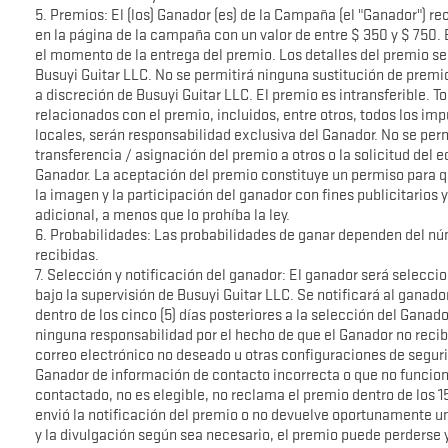
5. Premios: El (los) Ganador (es) de la Campaña (el "Ganador") r
en la página de la campaña con un valor de entre $ 350 y $ 750. E
el momento de la entrega del premio. Los detalles del premio 
Busuyi Guitar LLC. No se permitirá ninguna sustitución de premio
a discreción de Busuyi Guitar LLC. El premio es intransferible. T
relacionados con el premio, incluidos, entre otros, todos los imp
locales, serán responsabilidad exclusiva del Ganador. No se perm
transferencia / asignación del premio a otros o la solicitud del e
Ganador. La aceptación del premio constituye un permiso para q
la imagen y la participación del ganador con fines publicitario
adicional, a menos que lo prohíba la ley.
6. Probabilidades: Las probabilidades de ganar dependen del nú
recibidas.
7. Selección y notificación del ganador: El ganador será selecc
bajo la supervisión de Busuyi Guitar LLC. Se notificará al ganado
dentro de los cinco (5) días posteriores a la selección del Ganad
ninguna responsabilidad por el hecho de que el Ganador no recib
correo electrónico no deseado u otras configuraciones de segurid
Ganador de información de contacto incorrecta o que no funcion
contactado, no es elegible, no reclama el premio dentro de los 15
envió la notificación del premio o no devuelve oportunamente 
y la divulgación según sea necesario, el premio puede perderse