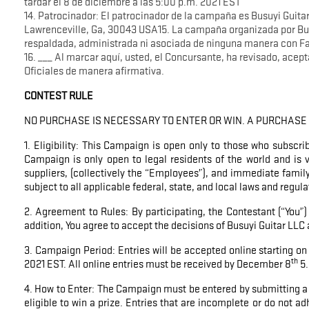
tardar el 8 de diciembre a las 5:00 p.m. 2021 EST
14. Patrocinador: El patrocinador de la campaña es Busuyi Guita
Lawrenceville, Ga, 30043 USA15. La campaña organizada por Bus
respaldada, administrada ni asociada de ninguna manera con F
16. ___ Al marcar aquí, usted, el Concursante, ha revisado, acep
Oficiales de manera afirmativa.
CONTEST RULE
NO PURCHASE IS NECESSARY TO ENTER OR WIN. A PURCHASE
1. Eligibility: This Campaign is open only to those who sub
Campaign is only open to legal residents of the world and is v
suppliers, (collectively the “Employees”), and immediate fami
subject to all applicable federal, state, and local laws and regul
2. Agreement to Rules: By participating, the Contestant (“You”)
addition, You agree to accept the decisions of Busuyi Guitar LLC a
3. Campaign Period: Entries will be accepted online starting o
th
2021 EST. All online entries must be received by December 8
5.
4. How to Enter: The Campaign must be entered by submitting a 
eligible to win a prize. Entries that are incomplete or do not a