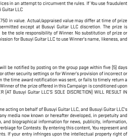
ces in an attempt to circumvent the rules. If You use fraudulent
i Guitar LLC
750 in value. Actual/appraised value may differ at time of prize
permitted except at Busuyi Guitar LLC discretion. The prize is
 be the sole responsibility of Winner. No substitution of prize or
mission for Busuyi Guitar LLC to use Winner’s name, likeness, and
ll be notified by posting on the group page within five (5) days
or other security settings or for Winner’s provision of incorrect or
 the time award notification was sent, or fails to timely return a
Winner of the prize offered in this Campaign is conditioned upon
NER (AT Busuyi Guitar LLC‘S SOLE DISCRETION) WILL RESULT IN
.
one acting on behalf of Busuyi Guitar LLC, and Busuyi Guitar LLC’s
in any media now known or hereafter developed, in perpetuity and
, and biographical information for news, publicity, information,
verbiage for Contests: By entering this content, You represent and
ts. If your entry infringes upon the intellectual property right of