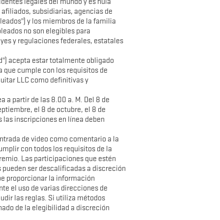
sidentes legales del mundo y es nula
 afiliados, subsidiarias, agencias de
eados") y los miembros de la familia
pleados no son elegibles para
yes y regulaciones federales, estatales
ed") acepta estar totalmente obligado
a que cumple con los requisitos de
uitar LLC como definitivas y
 a partir de las 8.00 a. M. Del 8 de
septiembre, el 8 de octubre, el 8 de
s las inscripciones en línea deben
ntrada de video como comentario a la
mplir con todos los requisitos de la
remio. Las participaciones que estén
 pueden ser descalificadas a discreción
be proporcionar la información
te el uso de varias direcciones de
udir las reglas. Si utiliza métodos
nado de la elegibilidad a discreción