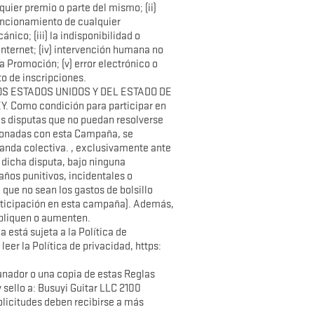
uier premio o parte del mismo; (ii)
 funcionamiento de cualquier
ico; (iii) la indisponibilidad o
Internet; (iv) intervención humana no
a Promoción; (v) error electrónico o
o de inscripciones.
LOS ESTADOS UNIDOS Y DEL ESTADO DE
 Como condición para participar en
as disputas que no puedan resolverse
acionadas con esta Campaña, se
manda colectiva. , exclusivamente ante
 dicha disputa, bajo ninguna
años punitivos, incidentales o
que no sean los gastos de bolsillo
participación en esta campaña). Además,
ipliquen o aumenten.
 está sujeta a la Política de
leer la Política de privacidad, https:
anador o una copia de estas Reglas
y sello a: Busuyi Guitar LLC 2100
olicitudes deben recibirse a más