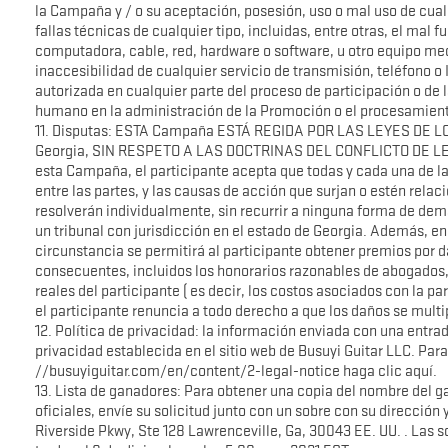
la Campaña y / o su aceptación, posesión, uso o mal uso de cualq
fallas técnicas de cualquier tipo, incluidas, entre otras, el mal
computadora, cable, red, hardware o software, u otro equipo mecán
inaccesibilidad de cualquier servicio de transmisión, teléfono o 
autorizada en cualquier parte del proceso de participación o de l
humano en la administración de la Promoción o el procesamient
11. Disputas: ESTA Campaña ESTÁ REGIDA POR LAS LEYES DE 
Georgia, SIN RESPETO A LAS DOCTRINAS DEL CONFLICTO DE LEY.
esta Campaña, el participante acepta que todas y cada una de l
entre las partes, y las causas de acción que surjan o estén rel
resolverán individualmente, sin recurrir a ninguna forma de de
un tribunal con jurisdicción en el estado de Georgia. Además, en
circunstancia se permitirá al participante obtener premios por d
consecuentes, incluidos los honorarios razonables de abogados, 
reales del participante ( es decir, los costos asociados con la 
el participante renuncia a todo derecho a que los daños se mult
12. Política de privacidad: la información enviada con una entrada
privacidad establecida en el sitio web de Busuyi Guitar LLC. Para 
//busuyiguitar.com/en/content/2-legal-notice haga clic aquí.
13. Lista de ganadores: Para obtener una copia del nombre del g
oficiales, envíe su solicitud junto con un sobre con su dirección 
Riverside Pkwy, Ste 128 Lawrenceville, Ga, 30043 EE. UU. . Las s