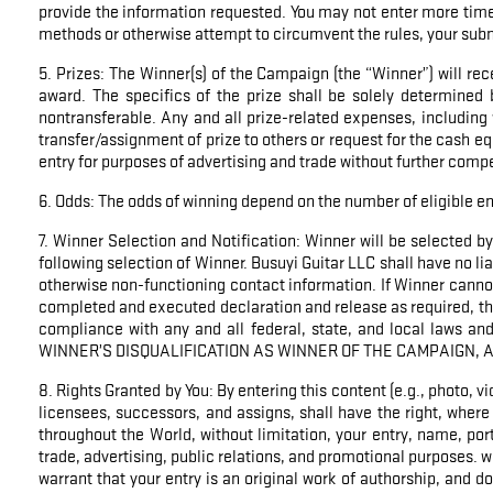
provide the information requested. You may not enter more times
methods or otherwise attempt to circumvent the rules, your submi
5. Prizes: The Winner(s) of the Campaign (the “Winner”) will re
award. The specifics of the prize shall be solely determined 
nontransferable. Any and all prize-related expenses, including wi
transfer/assignment of prize to others or request for the cash e
entry for purposes of advertising and trade without further comp
6. Odds: The odds of winning depend on the number of eligible en
7. Winner Selection and Notification: Winner will be selected b
following selection of Winner. Busuyi Guitar LLC shall have no liab
otherwise non-functioning contact information. If Winner cannot b
completed and executed declaration and release as required, the
compliance with any and all federal, state, and local laws
WINNER’S DISQUALIFICATION AS WINNER OF THE CAMPAIGN, A
8. Rights Granted by You: By entering this content (e.g., photo, 
licensees, successors, and assigns, shall have the right, where
throughout the World, without limitation, your entry, name, por
trade, advertising, public relations, and promotional purposes. w
warrant that your entry is an original work of authorship, and doe