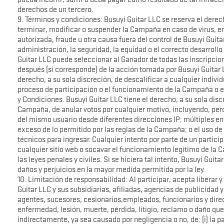
derechos de un tercero.
9. Términos y condiciones: Busuyi Guitar LLC se reserva el derec
terminar, modificar o suspender la Campaña en caso de virus, e
autorizada, fraude u otra causa fuera del control de Busuyi Guita
administración, la seguridad, la equidad o el correcto desarroll
Guitar LLC puede seleccionar al Ganador de todas las inscripcion
después (si corresponde) de la acción tomada por Busuyi Guitar L
derecho, a su sola discreción, de descalificar a cualquier individu
proceso de participación o el funcionamiento de la Campaña o el
y Condiciones. Busuyi Guitar LLC tiene el derecho, a su sola disc
Campaña, de anular votos por cualquier motivo, incluyendo, pero
del mismo usuario desde diferentes direcciones IP; múltiples 
exceso de lo permitido por las reglas de la Campaña; o el uso de
técnicos para ingresar. Cualquier intento por parte de un parti
cualquier sitio web o socavar el funcionamiento legítimo de la
las leyes penales y civiles. Si se hiciera tal intento, Busuyi Gui
daños y perjuicios en la mayor medida permitida por la ley.
10. Limitación de responsabilidad: Al participar, acepta liberar 
Guitar LLC y sus subsidiarias, afiliadas, agencias de publicidad
agentes, sucesores, cesionarios,empleados, funcionarios y dire
enfermedad, lesión, muerte, pérdida, litigio, reclamo o daño que
indirectamente, ya sea causado por negligencia o no, de: (i) la p