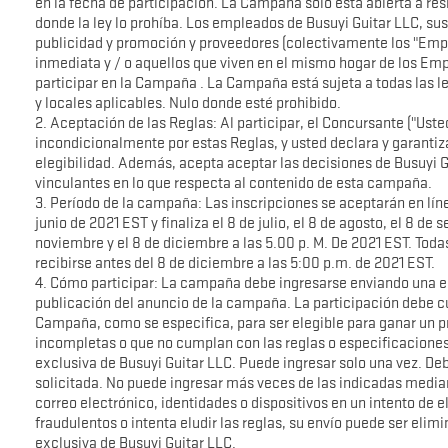
en la fecha de participación. La Campaña solo está abierta a re
donde la ley lo prohíba. Los empleados de Busuyi Guitar LLC, sus
publicidad y promoción y proveedores (colectivamente los "Empl
inmediata y / o aquellos que viven en el mismo hogar de los Em
participar en la Campaña . La Campaña está sujeta a todas las le
y locales aplicables. Nulo donde esté prohibido.
2. Aceptación de las Reglas: Al participar, el Concursante ("Ust
incondicionalmente por estas Reglas, y usted declara y garantiz
elegibilidad. Además, acepta aceptar las decisiones de Busuyi G
vinculantes en lo que respecta al contenido de esta campaña.
3. Período de la campaña: Las inscripciones se aceptarán en línea
junio de 2021 EST y finaliza el 8 de julio, el 8 de agosto, el 8 de 
noviembre y el 8 de diciembre a las 5.00 p. M. De 2021 EST. Toda
recibirse antes del 8 de diciembre a las 5:00 p.m. de 2021 EST.
4. Cómo participar: La campaña debe ingresarse enviando una e
publicación del anuncio de la campaña. La participación debe cu
Campaña, como se especifica, para ser elegible para ganar un p
incompletas o que no cumplan con las reglas o especificaciones
exclusiva de Busuyi Guitar LLC. Puede ingresar solo una vez. De
solicitada. No puede ingresar más veces de las indicadas median
correo electrónico, identidades o dispositivos en un intento de el
fraudulentos o intenta eludir las reglas, su envío puede ser elimi
exclusiva de Busuyi Guitar LLC.