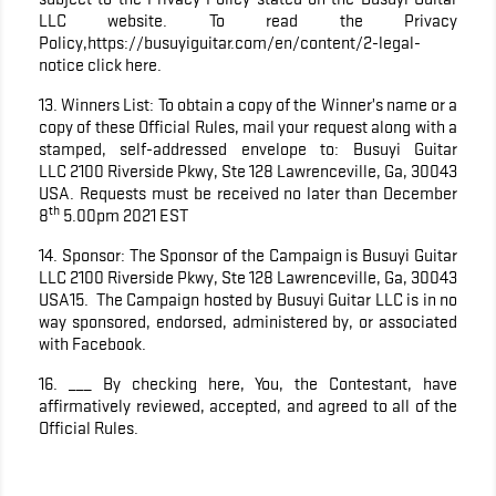
LLC website. To read the Privacy
Policy,https://busuyiguitar.com/en/content/2-legal-
notice click here.
13. Winners List: To obtain a copy of the Winner’s name or a
copy of these Official Rules, mail your request along with a
stamped, self-addressed envelope to: Busuyi Guitar
LLC 2100 Riverside Pkwy, Ste 128 Lawrenceville, Ga, 30043
USA. Requests must be received no later than December
th
8
5.00pm 2021 EST
14. Sponsor: The Sponsor of the Campaign is Busuyi Guitar
LLC 2100 Riverside Pkwy, Ste 128 Lawrenceville, Ga, 30043
USA15. The Campaign hosted by Busuyi Guitar LLC is in no
way sponsored, endorsed, administered by, or associated
with Facebook.
16. ___ By checking here, You, the Contestant, have
affirmatively reviewed, accepted, and agreed to all of the
Official Rules.