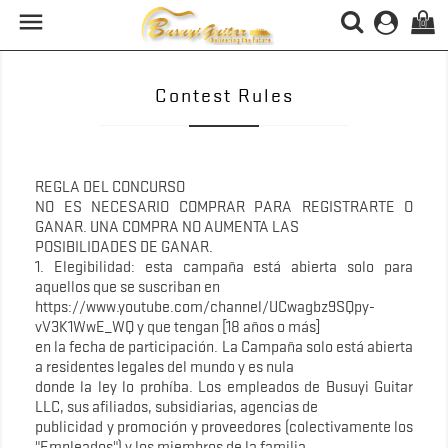

(0)
Contest Rules
REGLA DEL CONCURSO
NO ES NECESARIO COMPRAR PARA REGISTRARTE O
GANAR. UNA COMPRA NO AUMENTA LAS
POSIBILIDADES DE GANAR.
1. Elegibilidad: esta campaña está abierta solo para
aquellos que se suscriban en
https://www.youtube.com/channel/UCwagbz9SQpy-
vV3K1WwE_WQ y que tengan [18 años o más]
en la fecha de participación. La Campaña solo está abierta
a residentes legales del mundo y es nula
donde la ley lo prohíba. Los empleados de Busuyi Guitar
LLC, sus afiliados, subsidiarias, agencias de
publicidad y promoción y proveedores (colectivamente los
"Empleados") y los miembros de la familia