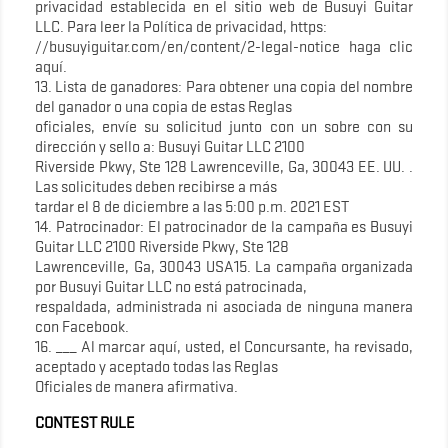
privacidad establecida en el sitio web de Busuyi Guitar
LLC. Para leer la Política de privacidad, https:
//busuyiguitar.com/en/content/2-legal-notice haga clic
aquí.
13. Lista de ganadores: Para obtener una copia del nombre
del ganador o una copia de estas Reglas
oficiales, envíe su solicitud junto con un sobre con su
dirección y sello a: Busuyi Guitar LLC 2100
Riverside Pkwy, Ste 128 Lawrenceville, Ga, 30043 EE. UU. .
Las solicitudes deben recibirse a más
tardar el 8 de diciembre a las 5:00 p.m. 2021 EST
14. Patrocinador: El patrocinador de la campaña es Busuyi
Guitar LLC 2100 Riverside Pkwy, Ste 128
Lawrenceville, Ga, 30043 USA15. La campaña organizada
por Busuyi Guitar LLC no está patrocinada,
respaldada, administrada ni asociada de ninguna manera
con Facebook.
16. ___ Al marcar aquí, usted, el Concursante, ha revisado,
aceptado y aceptado todas las Reglas
Oficiales de manera afirmativa.
CONTEST RULE