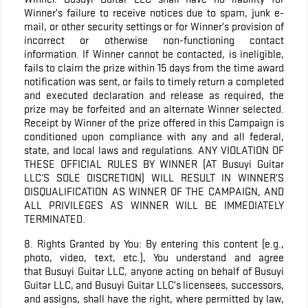
Winner’s failure to receive notices due to spam, junk e-
mail, or other security settings or for Winner’s provision of
incorrect or otherwise non-functioning contact
information. If Winner cannot be contacted, is ineligible,
fails to claim the prize within 15 days from the time award
notification was sent, or fails to timely return a completed
and executed declaration and release as required, the
prize may be forfeited and an alternate Winner selected.
Receipt by Winner of the prize offered in this Campaign is
conditioned upon compliance with any and all federal,
state, and local laws and regulations. ANY VIOLATION OF
THESE OFFICIAL RULES BY WINNER (AT Busuyi Guitar
LLC‘S SOLE DISCRETION) WILL RESULT IN WINNER’S
DISQUALIFICATION AS WINNER OF THE CAMPAIGN, AND
ALL PRIVILEGES AS WINNER WILL BE IMMEDIATELY
TERMINATED.
8. Rights Granted by You: By entering this content (e.g.,
photo, video, text, etc.), You understand and agree
that Busuyi Guitar LLC, anyone acting on behalf of Busuyi
Guitar LLC, and Busuyi Guitar LLC’s licensees, successors,
and assigns, shall have the right, where permitted by law,