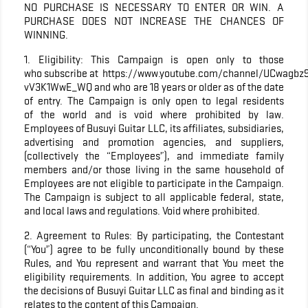
NO PURCHASE IS NECESSARY TO ENTER OR WIN. A
PURCHASE DOES NOT INCREASE THE CHANCES OF
WINNING.
1. Eligibility: This Campaign is open only to those
who subscribe at https://www.youtube.com/channel/UCwagbz
vV3K1WwE_WQ and who are 18 years or older as of the date
of entry. The Campaign is only open to legal residents
of the world and is void where prohibited by law.
Employees of Busuyi Guitar LLC, its affiliates, subsidiaries,
advertising and promotion agencies, and suppliers,
(collectively the “Employees”), and immediate family
members and/or those living in the same household of
Employees are not eligible to participate in the Campaign.
The Campaign is subject to all applicable federal, state,
and local laws and regulations. Void where prohibited.
2. Agreement to Rules: By participating, the Contestant
(“You”) agree to be fully unconditionally bound by these
Rules, and You represent and warrant that You meet the
eligibility requirements. In addition, You agree to accept
the decisions of Busuyi Guitar LLC as final and binding as it
relates to the content of this Campaign.