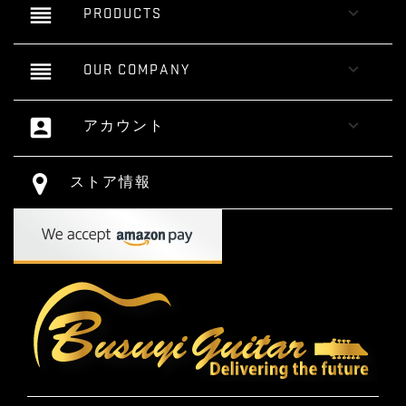
reorder

PRODUCTS
reorder

OUR COMPANY
account_box

アカウント
ストア情報