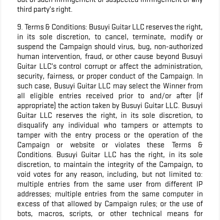
third party’s right.
9. Terms & Conditions: Busuyi Guitar LLC reserves the right,
in its sole discretion, to cancel, terminate, modify or
suspend the Campaign should virus, bug, non-authorized
human intervention, fraud, or other cause beyond Busuyi
Guitar LLC’s control corrupt or affect the administration,
security, fairness, or proper conduct of the Campaign. In
such case, Busuyi Guitar LLC may select the Winner from
all eligible entries received prior to and/or after (if
appropriate) the action taken by Busuyi Guitar LLC. Busuyi
Guitar LLC reserves the right, in its sole discretion, to
disqualify any individual who tampers or attempts to
tamper with the entry process or the operation of the
Campaign or website or violates these Terms &
Conditions. Busuyi Guitar LLC has the right, in its sole
discretion, to maintain the integrity of the Campaign, to
void votes for any reason, including, but not limited to:
multiple entries from the same user from different IP
addresses; multiple entries from the same computer in
excess of that allowed by Campaign rules; or the use of
bots, macros, scripts, or other technical means for