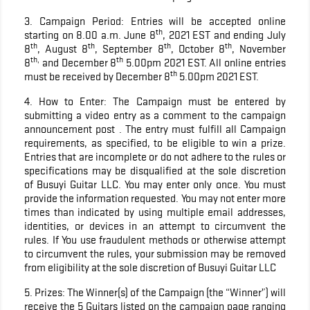
3. Campaign Period: Entries will be accepted online
th
starting on 8.00 a.m. June 8
, 2021 EST and ending July
th
th
th
th
8
, August 8
, September 8
, October 8
, November
th,
th
8
and December 8
5.00pm 2021 EST. All online entries
th
must be received by December 8
5.00pm 2021 EST.
4. How to Enter: The Campaign must be entered by
submitting a video entry as a comment to the campaign
announcement post . The entry must fulfill all Campaign
requirements, as specified, to be eligible to win a prize.
Entries that are incomplete or do not adhere to the rules or
specifications may be disqualified at the sole discretion
of Busuyi Guitar LLC. You may enter only once. You must
provide the information requested. You may not enter more
times than indicated by using multiple email addresses,
identities, or devices in an attempt to circumvent the
rules. If You use fraudulent methods or otherwise attempt
to circumvent the rules, your submission may be removed
from eligibility at the sole discretion of Busuyi Guitar LLC
5. Prizes: The Winner(s) of the Campaign (the “Winner”) will
receive the 5 Guitars listed on the campaign page ranging