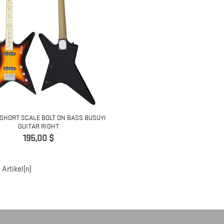
 SHORT SCALE BOLT ON BASS BUSUYI
GUITAR RIGHT
Preis
195,00 $
7 Artikel(n)