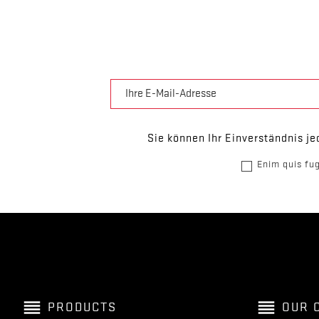
Sie können Ihr Einverständnis je
Enim quis fug
reorder
reorder
PRODUCTS
OUR 