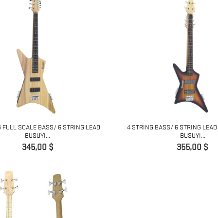
G FULL SCALE BASS/ 6 STRING LEAD
4 STRING BASS/ 6 STRING LEA
BUSUYI...
BUSUYI...
Preis
Preis
345,00 $
355,00 $