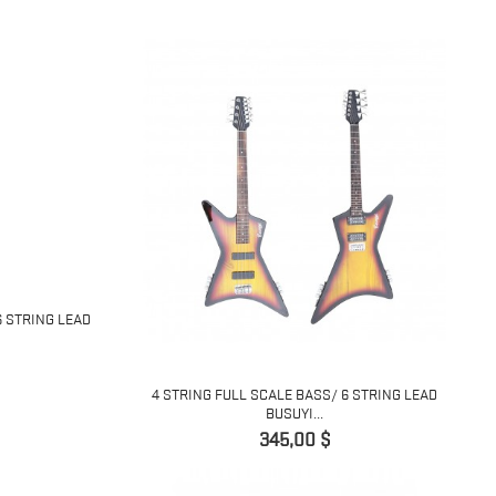
6 STRING LEAD
4 STRING FULL SCALE BASS/ 6 STRING LEAD
BUSUYI...
Preis
345,00 $