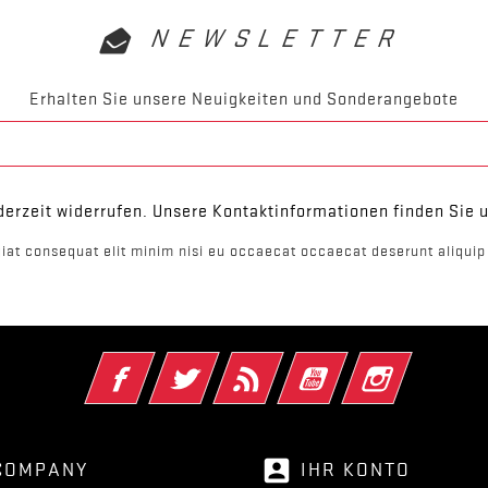
NEWSLETTER
Erhalten Sie unsere Neuigkeiten und Sonderangebote
derzeit widerrufen. Unsere Kontaktinformationen finden Sie u
iat consequat elit minim nisi eu occaecat occaecat deserunt aliquip 
Facebook
Twitter
RSS
YouTube
Instagram
account_box
COMPANY
IHR KONTO