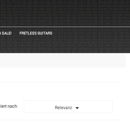
 SALE!
FRETLESS GUITARS
iert nach:

Relevanz