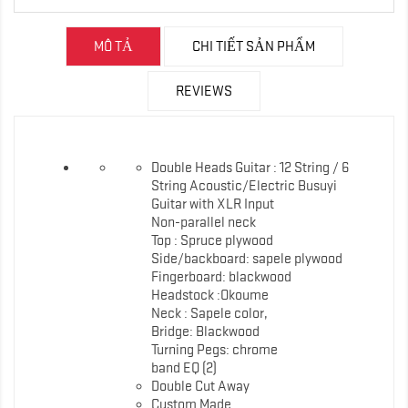
MÔ TẢ
CHI TIẾT SẢN PHẨM
REVIEWS
Double Heads Guitar : 12 String / 6
String Acoustic/Electric Busuyi
Guitar with XLR Input
Non-parallel neck
Top : Spruce plywood
Side/backboard: sapele plywood
Fingerboard: blackwood
Headstock :Okoume
Neck : Sapele color,
Bridge: Blackwood
Turning Pegs: chrome
band EQ (2)
Double Cut Away
Custom Made