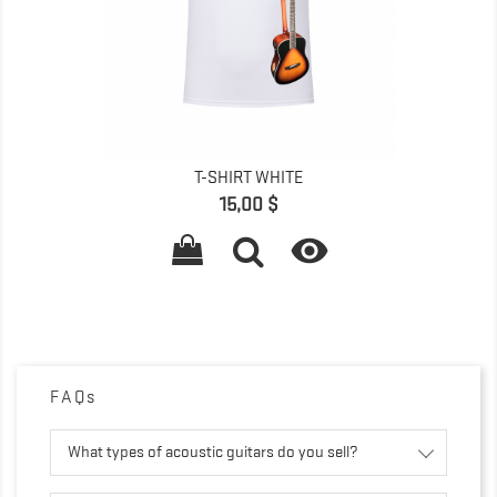
T-SHIRT WHITE
Giá
15,00 $

FAQs
What types of acoustic guitars do you sell?