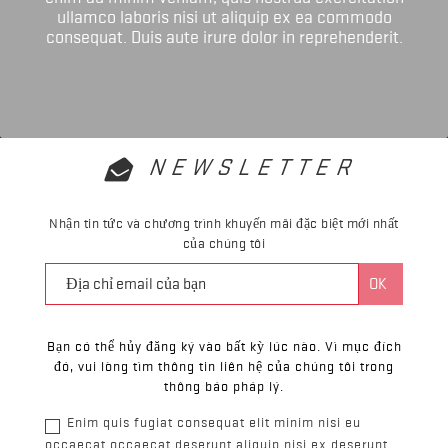
ullamco laboris nisi ut aliquip ex ea commodo
consequat. Duis aute irure dolor in reprehenderit.
NEWSLETTER
Nhận tin tức và chương trình khuyến mãi đặc biệt mới nhất
của chúng tôi
Bạn có thể hủy đăng ký vào bất kỳ lúc nào. Vì mục đích
đó, vui lòng tìm thông tin liên hệ của chúng tôi trong
thông báo pháp lý.
Enim quis fugiat consequat elit minim nisi eu
occaecat occaecat deserunt aliquip nisi ex deserunt.