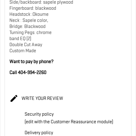
Side/backboard: sapele plywood
Fingerboard: blackwood
Headstock :Okoume
Neck : Sapele color,
Bridge: Blackwood
Turning Pegs: chrome
band EQ (2)
Double Cut Away
Custom Made
Want to pay by phone?
Call 404-994-2260

WRITE YOUR REVIEW
Security policy
(edit with the Customer Reassurance module)
Delivery policy