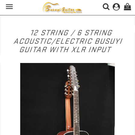

(0)
12 STRING / 6 STRING
ACOUSTIC/ELECTRIC BUSUYI
GUITAR WITH XLR INPUT