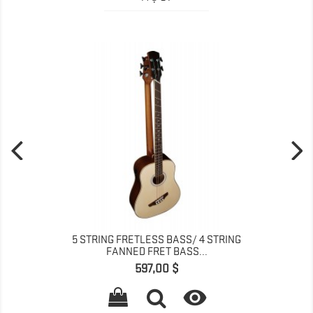
5 STRING FRETLESS BASS/ 4 STRING
FANNED FRET BASS...
Giá
597,00 $
