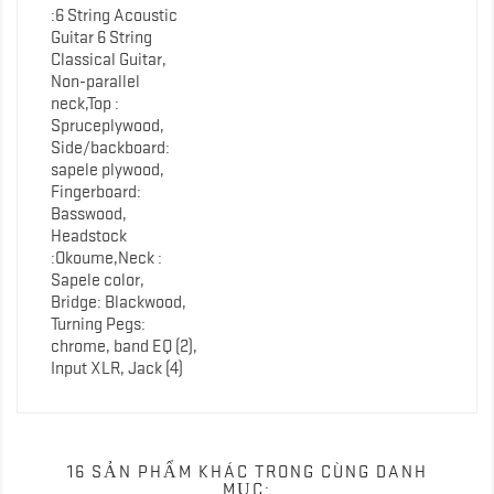
:6 String Acoustic
Guitar 6 String
Classical Guitar,
Non-parallel
neck,Top :
Spruceplywood,
Side/backboard:
sapele plywood,
Fingerboard:
Basswood,
Headstock
:Okoume,Neck :
Sapele color,
Bridge: Blackwood,
Turning Pegs:
chrome, band EQ (2),
Input XLR, Jack (4)
16 SẢN PHẨM KHÁC TRONG CÙNG DANH
MỤC: