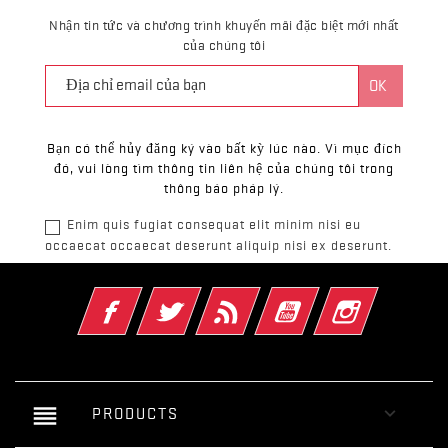
Nhận tin tức và chương trình khuyến mãi đặc biệt mới nhất
của chúng tôi
Bạn có thể hủy đăng ký vào bất kỳ lúc nào. Vì mục đích
đó, vui lòng tìm thông tin liên hệ của chúng tôi trong
thông báo pháp lý.
Enim quis fugiat consequat elit minim nisi eu
occaecat occaecat deserunt aliquip nisi ex deserunt.
Facebook
Twitter
Rss
YouTube
Instagram
reorder

PRODUCTS