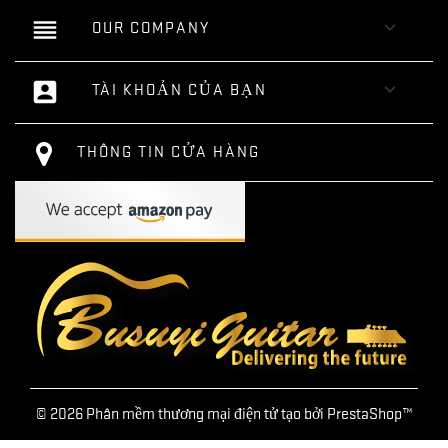
reorder

OUR COMPANY
account_box

TÀI KHOẢN CỦA BẠN
THÔNG TIN CỬA HÀNG
© 2026 Phân mềm thương mại điện tử tạo bởi PrestaShop™