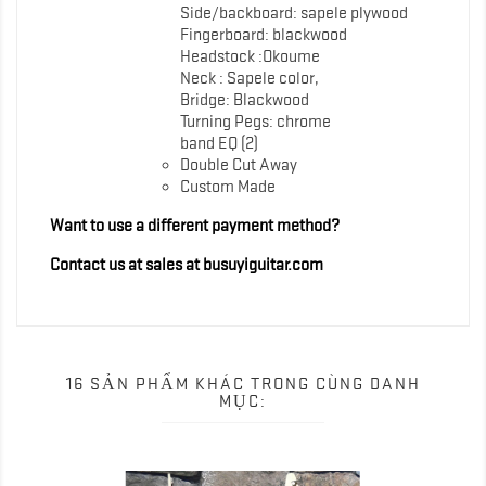
Side/backboard: sapele plywood
Fingerboard: blackwood
Headstock :Okoume
Neck : Sapele color,
Bridge: Blackwood
Turning Pegs: chrome
band EQ (2)
Double Cut Away
Custom Made
Want to use a different payment method?
Contact us at sales at busuyiguitar.com
16 SẢN PHẨM KHÁC TRONG CÙNG DANH
MỤC: