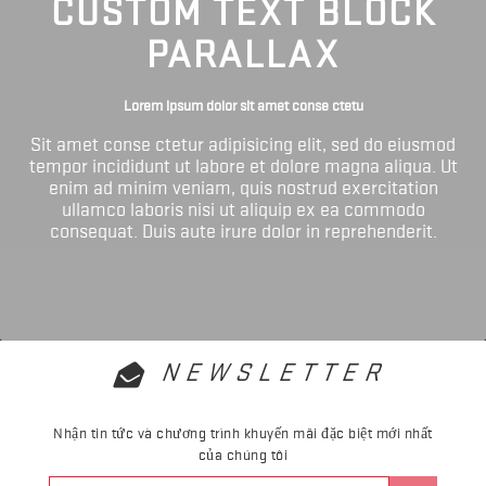
CUSTOM TEXT BLOCK
PARALLAX
Lorem ipsum dolor sit amet conse ctetu
Sit amet conse ctetur adipisicing elit, sed do eiusmod
tempor incididunt ut labore et dolore magna aliqua. Ut
enim ad minim veniam, quis nostrud exercitation
ullamco laboris nisi ut aliquip ex ea commodo
consequat. Duis aute irure dolor in reprehenderit.
NEWSLETTER
Nhận tin tức và chương trình khuyến mãi đặc biệt mới nhất
của chúng tôi