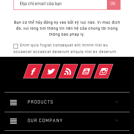
Bạn có thể hủy đăng ký vào bất kỳ lúc nào. Vì mục đích
đó, vui lòng tìm thông tin liên hệ của chúng tôi trong
thông báo pháp lý.
Enim quis fugiat consequat elit minim nisi eu
occaecat occaecat deserunt aliquip nisi ex deserunt.
Facebook
Twitter
Rss
YouTube
Instagram
reorder

PRODUCTS
reorder

OUR COMPANY