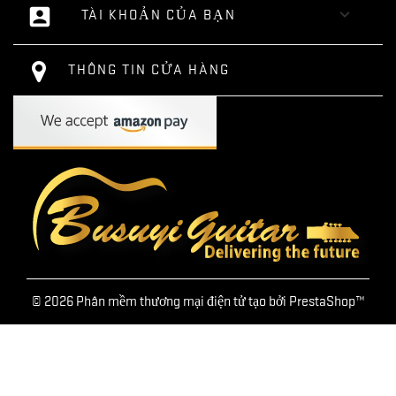
account_box

TÀI KHOẢN CỦA BẠN
THÔNG TIN CỬA HÀNG
© 2026 Phân mềm thương mại điện tử tạo bởi PrestaShop™