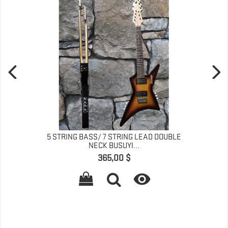
5 STRING BASS/ 7 STRING LEAD DOUBLE
NECK BUSUYI...
Giá
365,00 $
