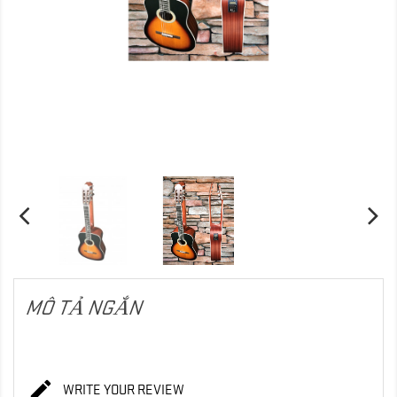
MÔ TẢ NGẮN

WRITE YOUR REVIEW