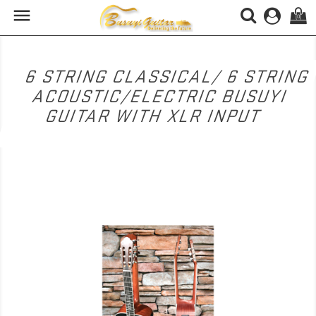

(0)
6 STRING CLASSICAL/ 6 STRING
ACOUSTIC/ELECTRIC BUSUYI
GUITAR WITH XLR INPUT