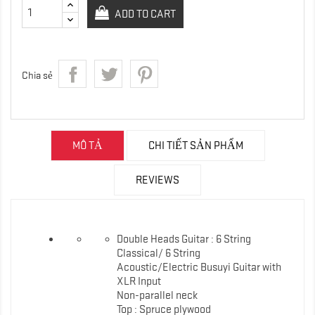
ADD TO CART
Chia sẻ
MÔ TẢ
CHI TIẾT SẢN PHẨM
REVIEWS
Double Heads Guitar : 6 String
Classical/ 6 String
Acoustic/Electric Busuyi Guitar with
XLR Input
Non-parallel neck
Top : Spruce plywood