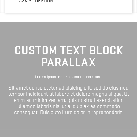
ASK A QUESTION
CUSTOM TEXT BLOCK
PARALLAX
Lorem ipsum dolor sit amet conse ctetu
Sit amet conse ctetur adipisicing elit, sed do eiusmod
tempor incididunt ut labore et dolore magna aliqua. Ut
enim ad minim veniam, quis nostrud exercitation
ullamco laboris nisi ut aliquip ex ea commodo
consequat. Duis aute irure dolor in reprehenderit.