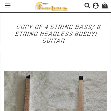

(0)
COPY OF 4 STRING BASS/ 6
STRING HEADLESS BUSUYI
GUITAR