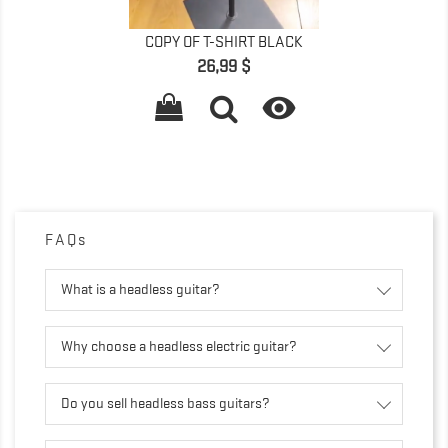
COPY OF T-SHIRT BLACK
Giá
26,99 $

FAQs
What is a headless guitar?
Why choose a headless electric guitar?
Do you sell headless bass guitars?