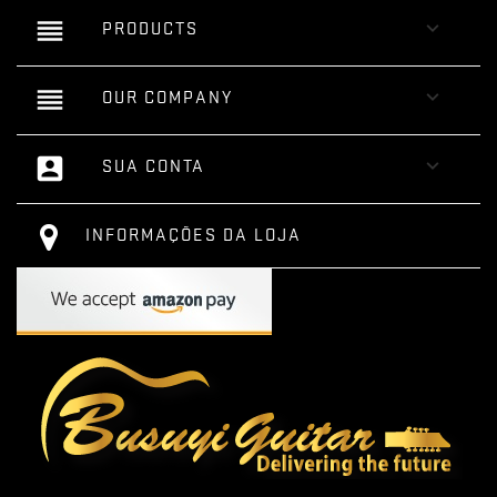
reorder

PRODUCTS
reorder

OUR COMPANY
account_box

SUA CONTA
INFORMAÇÕES DA LOJA