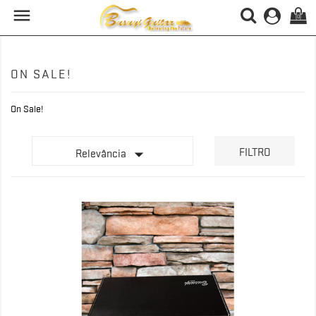

(0)
ON SALE!
On Sale!

FILTRO
Relevância