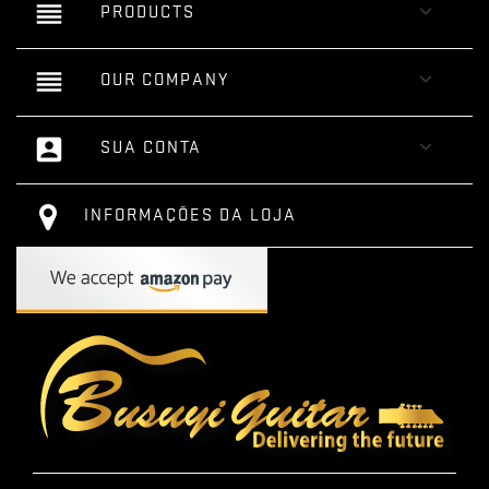
reorder

PRODUCTS
reorder

OUR COMPANY
account_box

SUA CONTA
INFORMAÇÕES DA LOJA