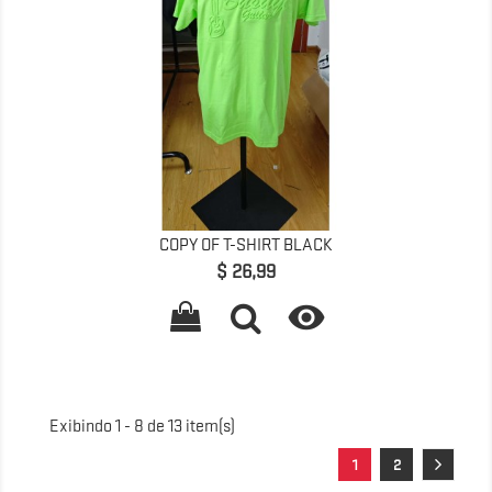
COPY OF T-SHIRT BLACK
Preço
$ 26,99

Exibindo 1 - 8 de 13 item(s)
1
2