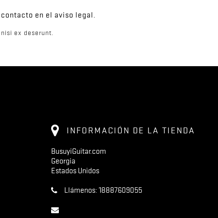
contacto en el aviso legal.
nisi ex deserunt.
INFORMACIÓN DE LA TIENDA
BusuyiGuitar.com
Georgia
Estados Unidos
Llámenos:
18887609055