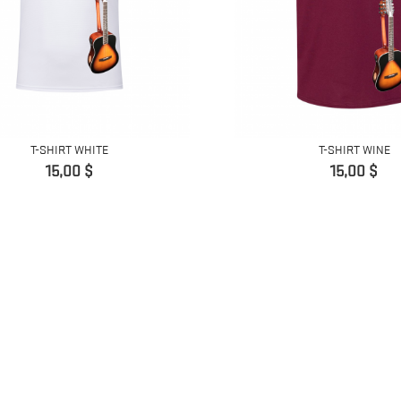
T-SHIRT WHITE
T-SHIRT WINE
Precio
Precio
15,00 $
15,00 $