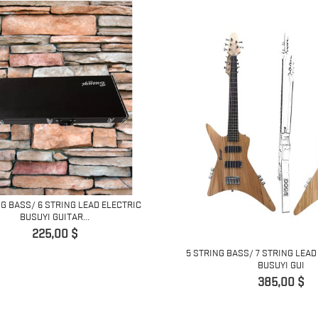
NG BASS/ 6 STRING LEAD ELECTRIC
BUSUYI GUITAR...
Precio
225,00 $
5 STRING BASS/ 7 STRING LEA
BUSUYI GUI
Precio
385,00 $