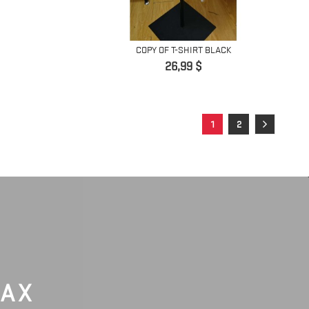
COPY OF T-SHIRT BLACK
Precio
26,99 $
1
2
LAX