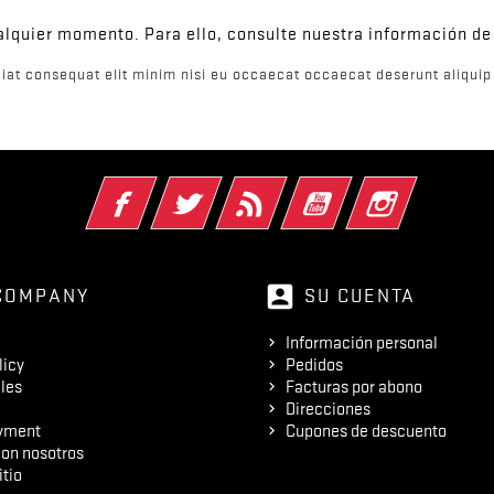
lquier momento. Para ello, consulte nuestra información de 
iat consequat elit minim nisi eu occaecat occaecat deserunt aliquip 
Facebook
Twitter
Rss
YouTube
Instagram
account_box
COMPANY
SU CUENTA
Información personal
licy
Pedidos
les
Facturas por abono
Direcciones
yment
Cupones de descuento
on nosotros
itio