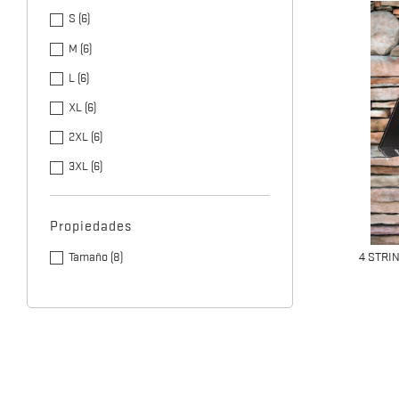
S
(6)
M
(6)
L
(6)
XL
(6)
2XL
(6)
3XL
(6)
Propiedades
Tamaño
(8)
4 STRI