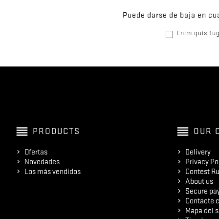
Puede darse de baja en cua
Enim quis fug
reorder
reorder
PRODUCTS
OUR 
Ofertas
Delivery
Novedades
Privacy Po
Los más vendidos
Contest Ru
About us
Secure pa
Contacte c
Mapa del s