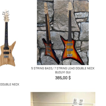
5 STRING BASS/ 7 STRING LEAD DOUBLE NECK
BUSUYI GUI
Precio
385,00 $
D DOUBLE NECK