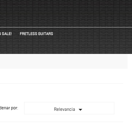
 SALE!
FRETLESS GUITARS
denar por:

Relevancia