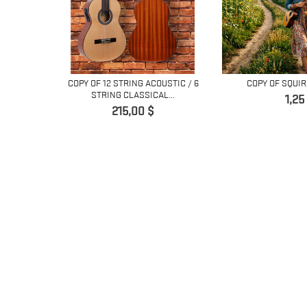
COPY OF 12 STRING ACOUSTIC / 6
COPY OF SQUIR
STRING CLASSICAL...
Prec
1,25
Precio
215,00 $