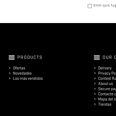
Enim quis fug
reorder
reorder
PRODUCTS
OUR 
Ofertas
Delivery
Novedades
Privacy Po
Los más vendidos
Contest Ru
About us
Secure pa
Contacte c
Mapa del s
Tiendas