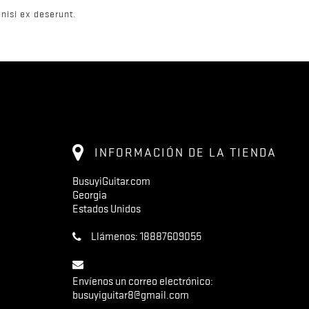
nisi ex deserunt.
INFORMACIÓN DE LA TIENDA
BusuyiGuitar.com
Georgia
Estados Unidos
Llámenos:
18887609055
Envíenos un correo electrónico:
busuyiguitar8@gmail.com