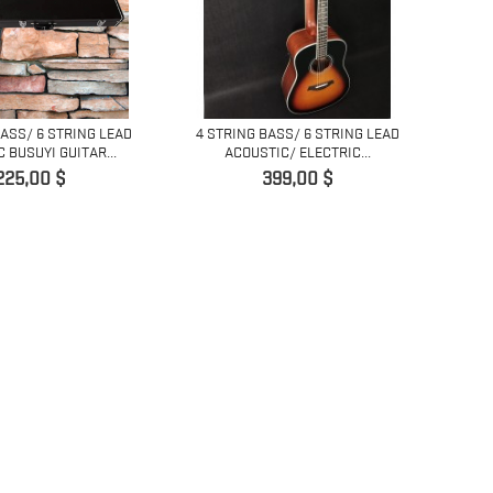
BASS/ 6 STRING LEAD
4 STRING BASS/ 6 STRING LEAD
 BUSUYI GUITAR...
ACOUSTIC/ ELECTRIC...
Precio
Precio
225,00 $
399,00 $
5 ST
D