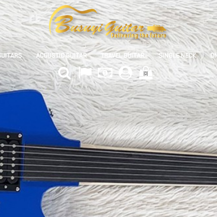
GUITARS
ACOUSTIC GUITAR
TRAVEL GUITAR
SINGLE NECK
ON
(0)