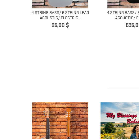
4 STRING BASS/ 6 STRING LEAD
4 STRING BASS/ 
ACOUSTIC/ ELECTRIC...
ACOUSTIC/ EL
Precio
Preci
95,00 $
535,0