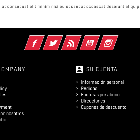
iat consequat elit minim nisi eu occaecat occaecat deserunt aliquip 
Facebook
Twitter
Rss
YouTube
Instagram
account_box
COMPANY
SU CUENTA
Información personal
licy
Pedidos
les
Facturas por abono
Direcciones
yment
Cupones de descuento
on nosotros
itio