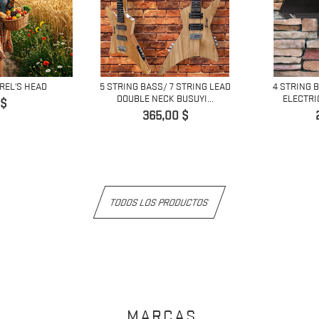
REL'S HEAD
5 STRING BASS/ 7 STRING LEAD
4 STRING 
DOUBLE NECK BUSUYI...
ELECTRIC
io
 $
Precio
365,00 $
TODOS LOS PRODUCTOS
MARCAS