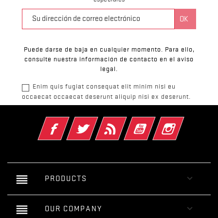
Puede darse de baja en cualquier momento. Para ello,
consulte nuestra información de contacto en el aviso
legal.
Enim quis fugiat consequat elit minim nisi eu
occaecat occaecat deserunt aliquip nisi ex deserunt.
Facebook
Twitter
Rss
YouTube
Instagram
reorder

PRODUCTS
reorder

OUR COMPANY