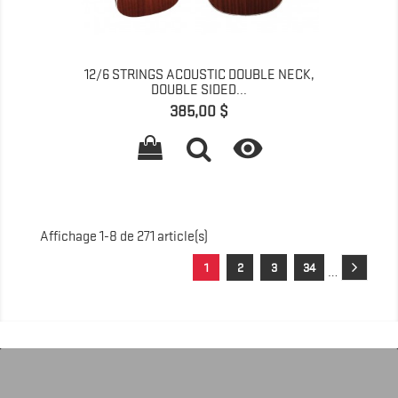
12/6 STRINGS ACOUSTIC DOUBLE NECK,
DOUBLE SIDED...
Prix
385,00 $

Affichage 1-8 de 271 article(s)
1
2
3
34
…