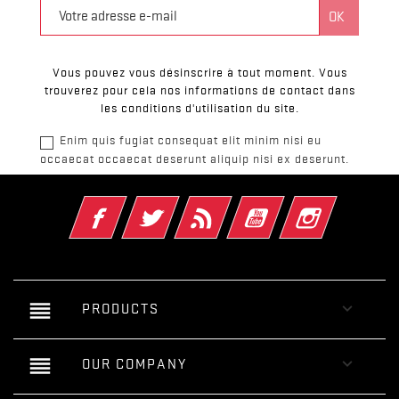
Vous pouvez vous désinscrire à tout moment. Vous
trouverez pour cela nos informations de contact dans
les conditions d'utilisation du site.
Enim quis fugiat consequat elit minim nisi eu
occaecat occaecat deserunt aliquip nisi ex deserunt.
Facebook
Twitter
Rss
YouTube
Instagram
reorder

PRODUCTS
reorder

OUR COMPANY