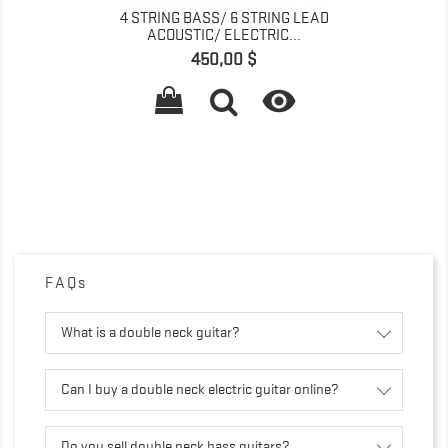
4 STRING BASS/ 6 STRING LEAD
ACOUSTIC/ ELECTRIC...
Giá
450,00 $

FAQs
What is a double neck guitar?
Can I buy a double neck electric guitar online?
Do you sell double neck bass guitars?