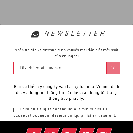
NEWSLETTER
Nhận tin tức và chương trình khuyến mãi đặc biệt mới nhất
của chúng tôi
Bạn có thể hủy đăng ký vào bất kỳ lúc nào. Vì mục đích
đó, vui lòng tìm thông tin liên hệ của chúng tôi trong
thông báo pháp lý.
Enim quis fugiat consequat elit minim nisi eu
occaecat occaecat deserunt aliquip nisi ex deserunt.
Facebook
Twitter
Rss
YouTube
Instagram