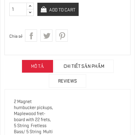
ADD TO CART
Chia sẻ
MÔ TẢ
CHI TIẾT SẢN PHẨM
REVIEWS
2 Magnet
humbucker pickups,
Maplewood fret-
board with 22 frets,
5 String
Fretless
Bass/ 5 String Multi