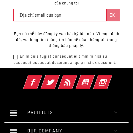
của chúng tôi
Bạn có thể hủy đăng ký vào bất kỳ lúc nào. Vì mục đích
đó, vui lòng tìm thông tin liên hệ của chúng tôi trong
thông báo pháp lý.
Enim quis fugiat consequat elit minim nisi eu
occaecat occaecat deserunt aliquip nisi ex deserunt.
Facebook
Twitter
Rss
YouTube
Instagram
reorder

PRODUCTS
reorder

OUR COMPANY