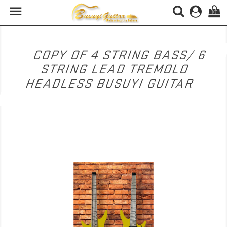

(0)
COPY OF 4 STRING BASS/ 6
STRING LEAD TREMOLO
HEADLESS BUSUYI GUITAR