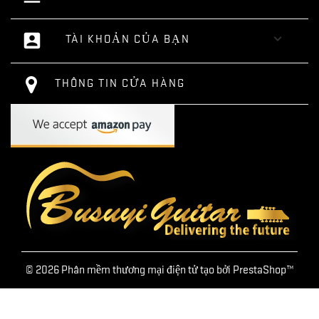
account_box

TÀI KHOẢN CỦA BẠN
THÔNG TIN CỬA HÀNG
© 2026 Phân mềm thương mại điện tử tạo bởi PrestaShop™