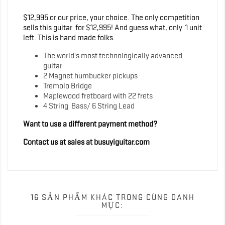
$12,995 or our price, your choice. The only competition
sells this guitar for $12,995! And guess what, only 1 unit
left. This is hand made folks.
The world's most technologically advanced
guitar
2 Magnet humbucker pickups
Tremolo Bridge
Maplewood fretboard with 22 frets
4 String Bass/ 6 String Lead
Want to use a different payment method?
Contact us at sales at busuyiguitar.com
16 SẢN PHẨM KHÁC TRONG CÙNG DANH
MỤC: