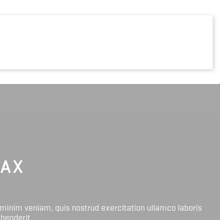
LAX
 minim veniam, quis nostrud exercitation ullamco laboris
ehenderit.