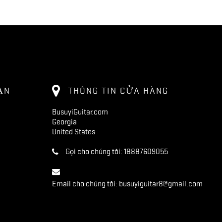
ẠN
THÔNG TIN CỬA HÀNG
BusuyiGuitar.com
Georgia
United States
Gọi cho chúng tôi:
18887609055
Email cho chúng tôi:
busuyiguitar8@gmail.com