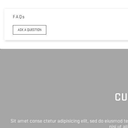
FAQs
ASK A QUESTION
CU
Sit amet conse ctetur adipisicing elit, sed do eiusmod 
nisi ut a