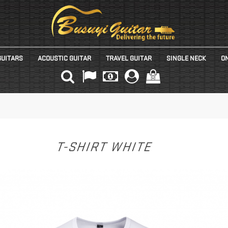
GUITARS
ACOUSTIC GUITAR
TRAVEL GUITAR
SINGLE NECK
ON
(0)
T-SHIRT WHITE