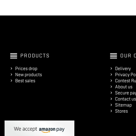
reorder
reorder
PRODUCTS
OUR 
Prices drop
Delivery
New products
Privacy Po
Best sales
Contest Ru
About us
Secure pa
Contact us
Sitemap
Stores