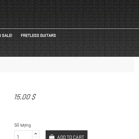
 SALE!
FRETLESS GUITARS
15,00 $
Số lượng
ADD TO CART