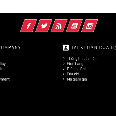
Facebook
Twitter
Rss
YouTube
Instagram
account_box
COMPANY
TÀI KHOẢN CỦA B
Thông tin cá nhân
licy
Đơn hàng
les
Biên lai Ghi có
Địa chỉ
yment
Mã giảm giá