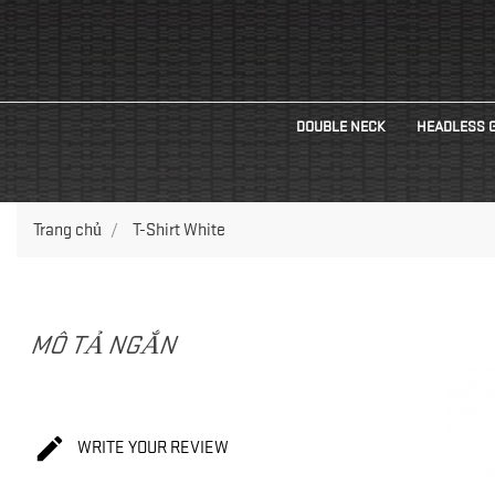
DOUBLE NECK
HEADLESS 
Trang chủ
T-Shirt White
MÔ TẢ NGẮN

WRITE YOUR REVIEW