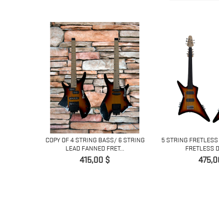
IC GUITAR
COPY OF 4 STRING BASS/ 6 STRING
5 STRING FRETLESS
LEAD FANNED FRET...
FRETLESS D
Giá
Giá
415,00 $
475,0