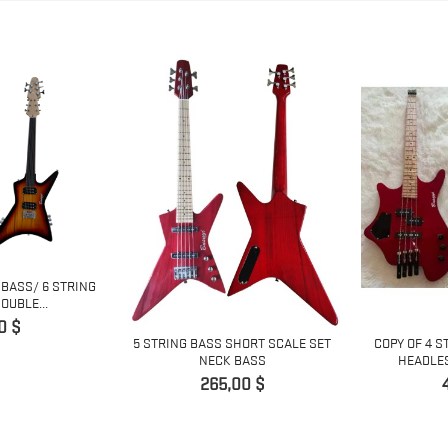
 BASS/ 6 STRING
OUBLE...
0 $
5 STRING BASS SHORT SCALE SET
COPY OF 4 S
NECK BASS
HEADLES
Giá
265,00 $