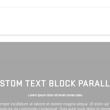
STOM TEXT BLOCK PARAL
Lorem ipsum dolor sit amet conse ctetu
tempor incididunt ut labore et dolore magna aliqua. Ut enim ad
liquip ex ea commodo consequat. Duis aute irure dolor in repr