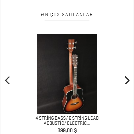
ƏN ÇOX SATILANLAR
4 STRING BASS/ 6 STRING LEAD
ACOUSTIC/ ELECTRIC...
Prix
399,00 $