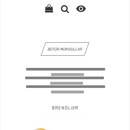
payé

HT
BÜTÜN MƏHSULLAR
BRENDLƏR