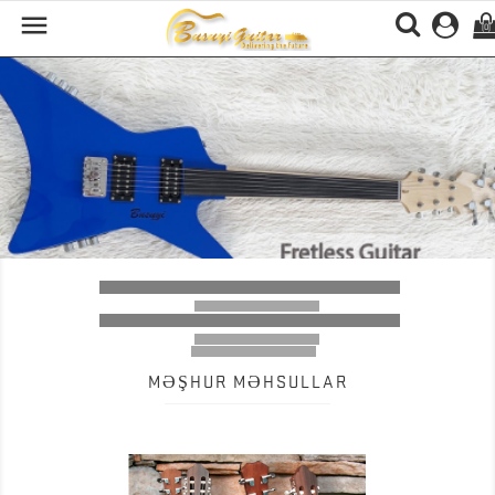

(0)
Previous
Nex
MƏŞHUR MƏHSULLAR