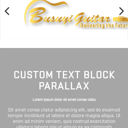
CUSTOM TEXT BLOCK
PARALLAX
Lorem ipsum dolor sit amet conse ctetu
Sit amet conse ctetur adipisicing elit, sed do eiusmod
tempor incididunt ut labore et dolore magna aliqua. Ut
enim ad minim veniam, quis nostrud exercitation
ullamco laboris nisi ut aliquip ex ea commodo