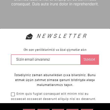
consequat. Duis aute irure dolor in reprehenderit.
NEWSLETTER
Ən son yeniliklərimizi və özəl qiymətlər alın
İstədiyiniz zaman abunəlikdən çıxa bilərsiniz. Bunu
etmək üçün zəhmət olmasa qanuni bildirişdə əlaqə
məlumatlarımızı tapın.
Enim quis fugiat consequat elit minim nisi eu
occaecat occaecat deserunt aliquip nisi ex deserunt.