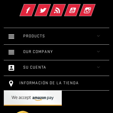
Facebook
Twitter
Rss
YouTube
Instagram
reorder

PRODUCTS
reorder

OUR COMPANY
account_box

SU CUENTA
INFORMACIÓN DE LA TIENDA