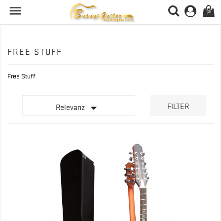

(0)
FREE STUFF
Free Stuff

FILTER
Relevanz