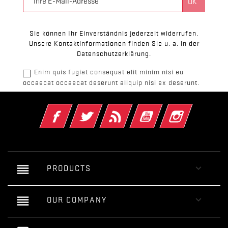
Sie können Ihr Einverständnis jederzeit widerrufen.
Unsere Kontaktinformationen finden Sie u. a. in der
Datenschutzerklärung.
Enim quis fugiat consequat elit minim nisi eu
occaecat occaecat deserunt aliquip nisi ex deserunt.
Facebook
Twitter
RSS
YouTube
Instagram
reorder

PRODUCTS
reorder

OUR COMPANY