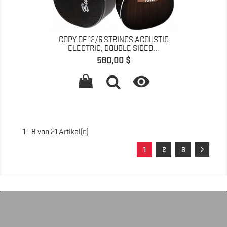
COPY OF 12/6 STRINGS ACOUSTIC
ELECTRIC, DOUBLE SIDED...
Preis
580,00 $

1 - 8 von 21 Artikel(n)
1
2
3