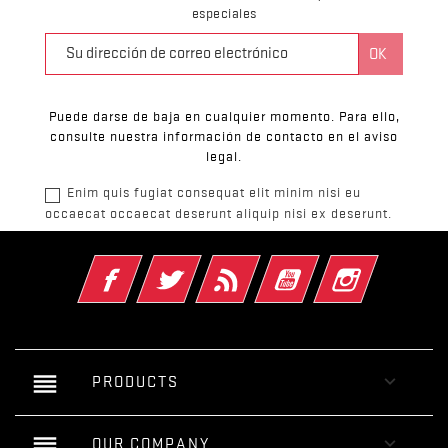
especiales
Puede darse de baja en cualquier momento. Para ello,
consulte nuestra información de contacto en el aviso
legal.
Enim quis fugiat consequat elit minim nisi eu
occaecat occaecat deserunt aliquip nisi ex deserunt.
Facebook
Twitter
Rss
YouTube
Instagram
reorder

PRODUCTS
reorder

OUR COMPANY