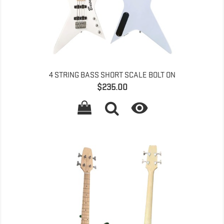
4 STRING BASS SHORT SCALE BOLT ON
価
$235.00
格
