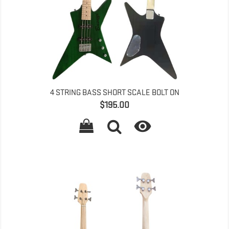
4 STRING BASS SHORT SCALE BOLT ON
価
$195.00
格
