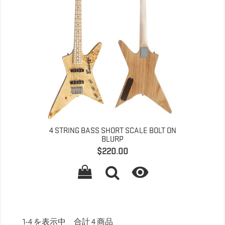
4 STRING BASS SHORT SCALE BOLT ON
BLURP
価
$220.00
格

1-4 を表示中 合計 4 商品