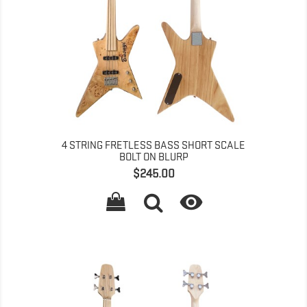
4 STRING FRETLESS BASS SHORT SCALE
BOLT ON BLURP
価
$245.00
格
