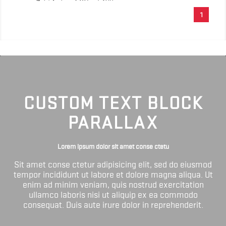
1
CUSTOM TEXT BLOCK
PARALLAX
Lorem ipsum dolor sit amet conse ctetu
Sit amet conse ctetur adipisicing elit, sed do eiusmod
tempor incididunt ut labore et dolore magna aliqua. Ut
enim ad minim veniam, quis nostrud exercitation
ullamco laboris nisi ut aliquip ex ea commodo
consequat. Duis aute irure dolor in reprehenderit.