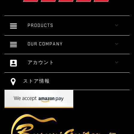
reorder

PRODUCTS
reorder

OUR COMPANY
account_box

アカウント
ストア情報