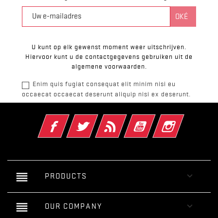
U kunt op elk gewenst moment weer uitschrijven.
Hiervoor kunt u de contactgegevens gebruiken uit de
algemene voorwaarden.
Enim quis fugiat consequat elit minim nisi eu
occaecat occaecat deserunt aliquip nisi ex deserunt.
Facebook
Twitter
RSS
YouTube
Instagram
reorder

PRODUCTS
reorder

OUR COMPANY