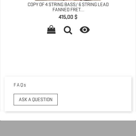
COPY OF 4 STRING BASS/ 6 STRING LEAD
FANNED FRET...
Pris
415,00 $

FAQs
ASK A QUESTION