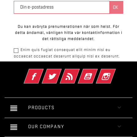
Du kan avbryta prenumerationen när som helst. För
detta ändamål, vänligen hitta vår kontaktinformation i
det rättsliga meddelandet.
Enim quis fugiat consequat elit minim nisi eu
occaecat occaecat deserunt aliquip nisi ex deserunt.
Facebook
Twitter
RSS
YouTube
Instagram
reorder

PRODUCTS
reorder

OUR COMPANY