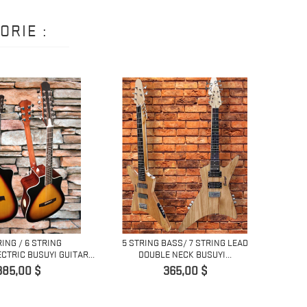
ORIE :
RING / 6 STRING
5 STRING BASS/ 7 STRING LEAD
5 STRI
CTRIC BUSUYI GUITAR...
DOUBLE NECK BUSUYI...
Prix
Prix
385,00 $
365,00 $