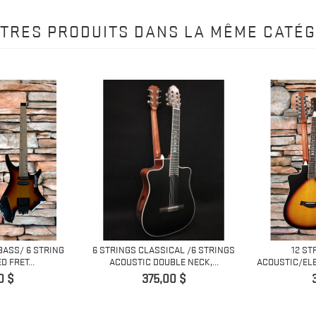
UTRES PRODUITS DANS LA MÊME CATÉG
BASS/ 6 STRING
6 STRINGS CLASSICAL /6 STRINGS
12 ST
 FRET...
ACOUSTIC DOUBLE NECK,...
ACOUSTIC/ELE
Prix
0 $
375,00 $