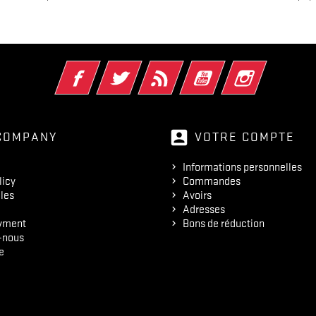
Facebook
Twitter
Rss
YouTube
Instagram
account_box
COMPANY
VOTRE COMPTE
Informations personnelles
licy
Commandes
les
Avoirs
Adresses
yment
Bons de réduction
-nous
e