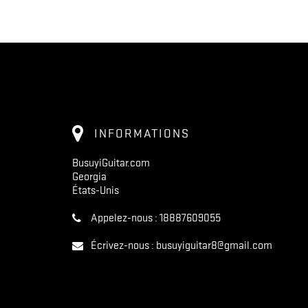
INFORMATIONS
BusuyiGuitar.com
Georgia
États-Unis
Appelez-nous :
18887609055
Écrivez-nous :
busuyiguitar8@gmail.com