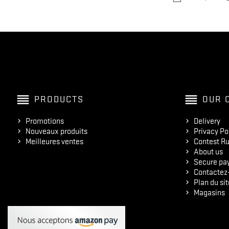
reorder
reorder
PRODUCTS
OUR 
Promotions
Delivery
Nouveaux produits
Privacy Po
Meilleures ventes
Contest Ru
About us
Secure pa
Contactez
Plan du sit
Magasins