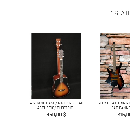
16 A
OUVEAU
 6 STRING
4 STRING BASS/ 6 STRING LEAD
COPY OF 4 STRING 
.
ACOUSTIC/ ELECTRIC...
LEAD FANNED
Prix
Prix
450,00 $
415,0