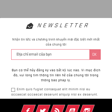
NEWSLETTER
Nhận tin tức và chương trình khuyến mãi đặc biệt mới nhất
của chúng tôi
Bạn có thể hủy đăng ký vào bất kỳ lúc nào. Vì mục đích
đó, vui lòng tìm thông tin liên hệ của chúng tôi trong
thông báo pháp lý.
Enim quis fugiat consequat elit minim nisi eu
occaecat occaecat deserunt aliquip nisi ex deserunt.
Facebook
Twitter
Rss
YouTube
Instagram