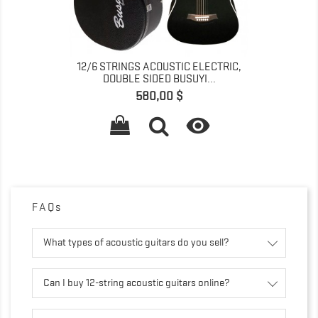
12/6 STRINGS ACOUSTIC ELECTRIC,
DOUBLE SIDED BUSUYI...
Giá
580,00 $

FAQs
What types of acoustic guitars do you sell?
Can I buy 12-string acoustic guitars online?