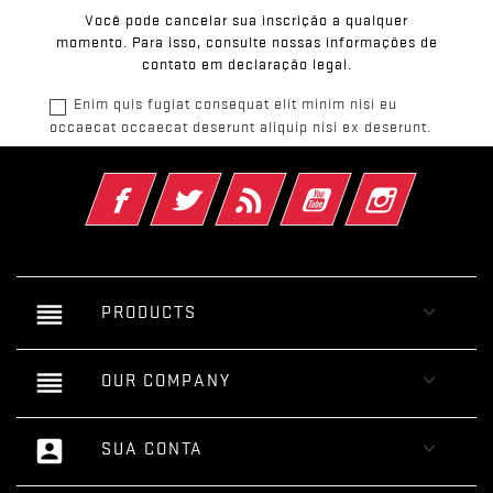
Você pode cancelar sua inscrição a qualquer
momento. Para isso, consulte nossas informações de
contato em declaração legal.
Enim quis fugiat consequat elit minim nisi eu
occaecat occaecat deserunt aliquip nisi ex deserunt.
Facebook
Twitter
Rss
YouTube
Instagram
reorder

PRODUCTS
reorder

OUR COMPANY
account_box

SUA CONTA