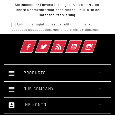
Sie können Ihr Einverständnis jederzeit widerrufen.
Unsere Kontaktinformationen finden Sie u. a. in der
Datenschutzerklärung.
Enim quis fugiat consequat elit minim nisi eu
occaecat occaecat deserunt aliquip nisi ex deserunt.
Facebook
Twitter
RSS
YouTube
Instagram
reorder

PRODUCTS
reorder

OUR COMPANY
account_box

IHR KONTO