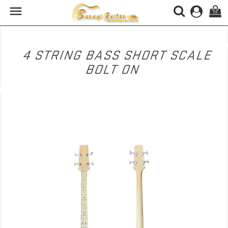

(0)
4 STRING BASS SHORT SCALE
BOLT ON