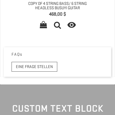
COPY OF 4 STRING BASS/ 6 STRING
HEADLESS BUSUYI GUITAR
Preis
468,00 $

FAQs
EINE FRAGE STELLEN
CUSTOM TEXT BLOCK