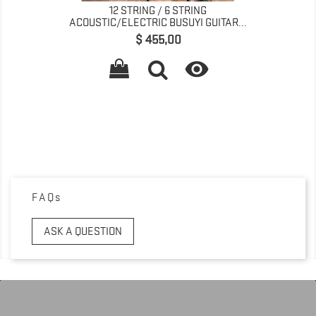
12 STRING / 6 STRING
ACOUSTIC/ELECTRIC BUSUYI GUITAR...
Preço
$ 455,00

FAQs
ASK A QUESTION