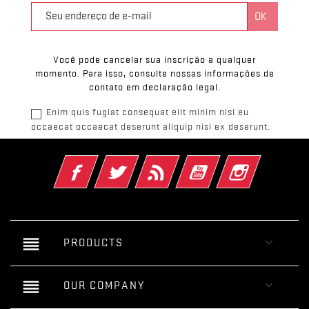
Você pode cancelar sua inscrição a qualquer
momento. Para isso, consulte nossas informações de
contato em declaração legal.
Enim quis fugiat consequat elit minim nisi eu
occaecat occaecat deserunt aliquip nisi ex deserunt.
Facebook
Twitter
Rss
YouTube
Instagram
reorder

PRODUCTS
reorder

OUR COMPANY