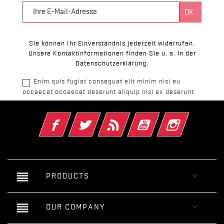
Sie können Ihr Einverständnis jederzeit widerrufen.
Unsere Kontaktinformationen finden Sie u. a. in der
Datenschutzerklärung.
Enim quis fugiat consequat elit minim nisi eu
occaecat occaecat deserunt aliquip nisi ex deserunt.
Facebook
Twitter
RSS
YouTube
Instagram
reorder

PRODUCTS
reorder

OUR COMPANY