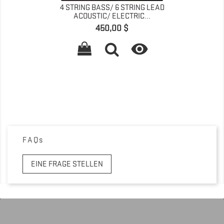
4 STRING BASS/ 6 STRING LEAD
ACOUSTIC/ ELECTRIC...
Preis
450,00 $

FAQs
EINE FRAGE STELLEN