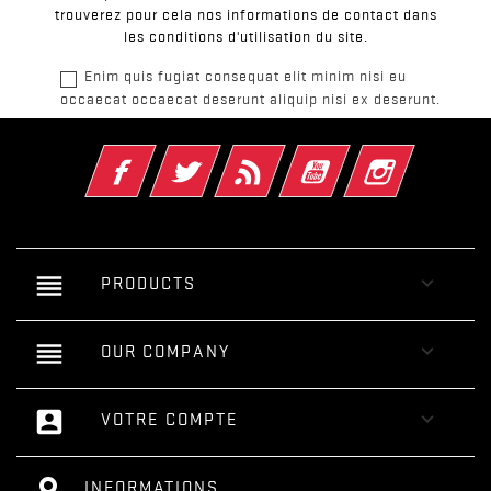
trouverez pour cela nos informations de contact dans
les conditions d'utilisation du site.
Enim quis fugiat consequat elit minim nisi eu
occaecat occaecat deserunt aliquip nisi ex deserunt.
Facebook
Twitter
Rss
YouTube
Instagram
reorder

PRODUCTS
reorder

OUR COMPANY
account_box

VOTRE COMPTE
INFORMATIONS