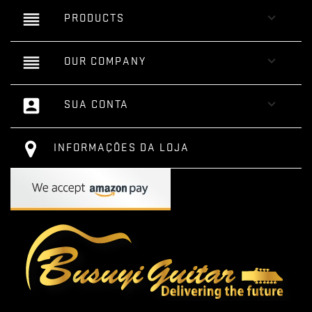
reorder

PRODUCTS
reorder

OUR COMPANY
account_box

SUA CONTA
INFORMAÇÕES DA LOJA