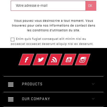
Vous pouvez vous désinscrire à tout moment. Vous
trouverez pour cela nos informations de contact dans
les conditions d'utilisation du site.
Enim quis fugiat consequat elit minim nisi eu
occaecat occaecat deserunt aliquip nisi ex deserunt.
Facebook
Twitter
Rss
YouTube
Instagram
reorder

PRODUCTS
reorder

OUR COMPANY