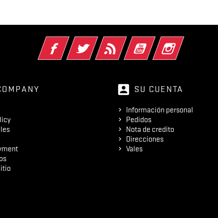
Facebook
Twitter
Rss
YouTube
Instagram
account_box
COMPANY
SU CUENTA
Información personal
licy
Pedidos
les
Nota de credito
Direcciones
yment
Vales
os
itio