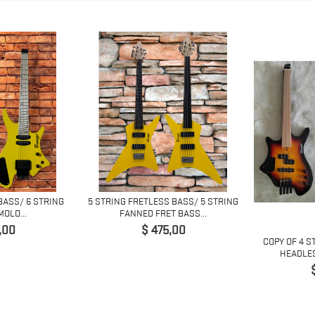
BASS/ 6 STRING
5 STRING FRETLESS BASS/ 5 STRING
OLO...
FANNED FRET BASS...
o
Precio
,00
$ 475,00
COPY OF 4 S
HEADLES