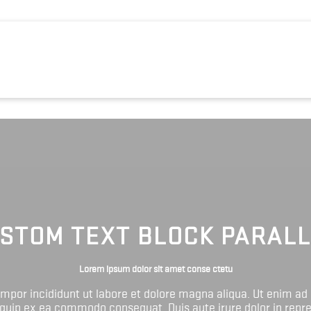
STOM TEXT BLOCK PARAL
Lorem ipsum dolor sit amet conse ctetu
tempor incididunt ut labore et dolore magna aliqua. Ut enim ad
liquip ex ea commodo consequat. Duis aute irure dolor in repr