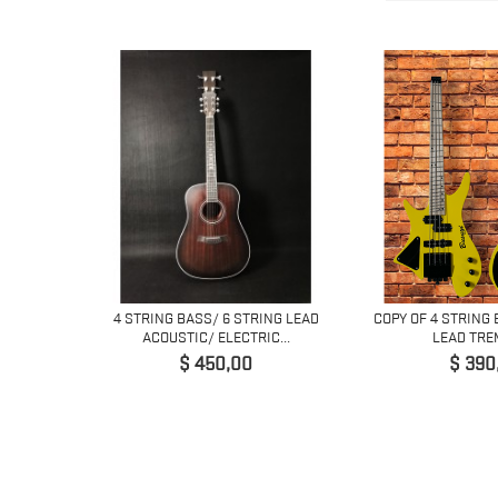
SS BASS/ 5
4 STRING BASS/ 6 STRING LEAD
COPY OF 4 STRING 
...
ACOUSTIC/ ELECTRIC...
LEAD TREM
Precio
Preci
$ 450,00
$ 390