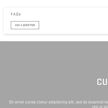
FAQs
ASK A QUESTION
CU
Sit amet conse ctetur adipisicing elit, sed do eiusmod 
nisi ut a