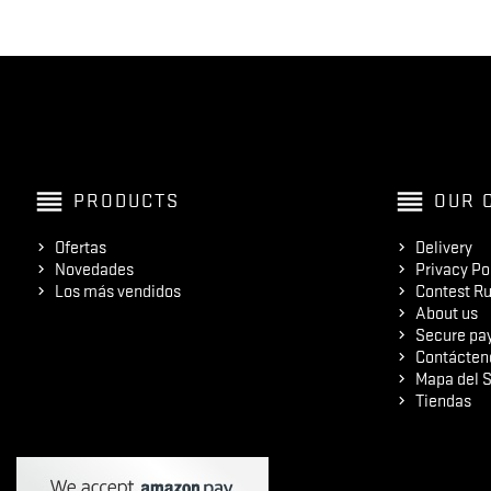
reorder
reorder
PRODUCTS
OUR 
Ofertas
Delivery
Novedades
Privacy Po
Los más vendidos
Contest Ru
About us
Secure pa
Contácten
Mapa del S
Tiendas