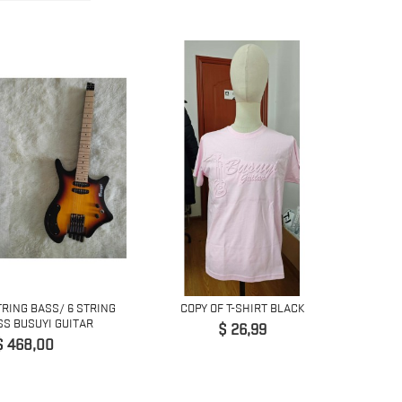
4 ST
TRING BASS/ 6 STRING
COPY OF T-SHIRT BLACK
S BUSUYI GUITAR
Precio
$ 26,99
Precio
$ 468,00